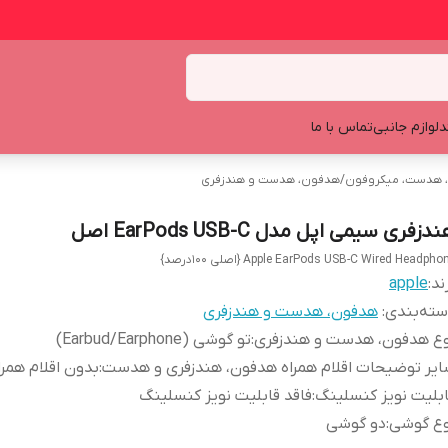
د
لوازم جانبی
تماس با ما
 هدست، میکروفون
/
هدفون، هدست و هندزفری
دزفری سیمی اپل مدل EarPods USB-C اصل
Apple EarPods USB-C Wired Headpho {اصلی 100درصد}
ند:
apple
ته‌بندی
:
هدفون، هدست و هندزفری
وع هدفون، هدست و هندزفری
:
تو گوشی (Earbud/Earphone)
یر توضیحات اقلام همراه هدفون، هندزفری و هدست
:
بدون اقلام همرا
بلیت نویز کنسلینگ
:
فاقد قابلیت نویز کنسلینگ
وع گوشی
:
دو گوشی