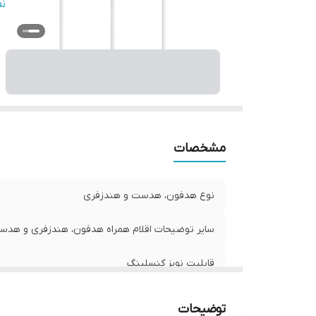
در
ن
سا
م
ج
نو
را
مشخصات
نوع هدفون، هدست و هندزفری
سایر توضیحات اقلام همراه هدفون، هندزفری و هد
قابلیت نویز کنسلینگ
نوع گوشی
توضیحات