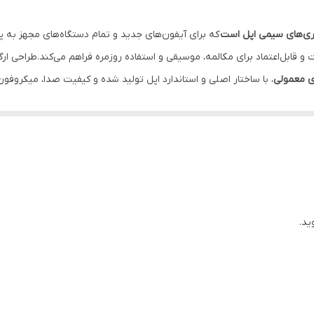
USB Type-C
ساز
iPadOS 16.4 یا بالاتر / سازگار با تمامی مدل‌های مک با نسخه macOS 12.6 یا بالاتر
ی معمولی
، با ساختار اصلی و استاندارد اپل تولید شده و کیفیت صدا، میکروفون 
پلاستیک
أخیر، نویز اضافی یا افت کیفیت در پخش موسیقی و مکالمه ایجاد نمی‌شود. ا
ین
با سیم
USB Type-C
ید.