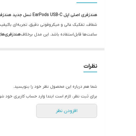
درگاه‌های ارتباطی
هندزفری اصلی اپل EarPods USB-C نسل جدید هندزفری‌های سیمی اپل است
سایر مشخصات
ساعت‌ها قابل‌استفاده باشد. این مدل برخلاف
هندزفری‌ها
جنس بدنه
کامل با آیفون‌های سری 15 و دستگاه‌های
Type-C
، هیچ ت
صدای طبیعی و طراحی رسمی اپل را ترجیح می‌دهند
.
نوع اتصال
نظرات
رابط‌ها
شما هم درباره این محصول نظر خود را بنویسید.
برای ثبت نظر، لازم است ابتدا وارد حساب کاربری خود شو
افزودن نظر