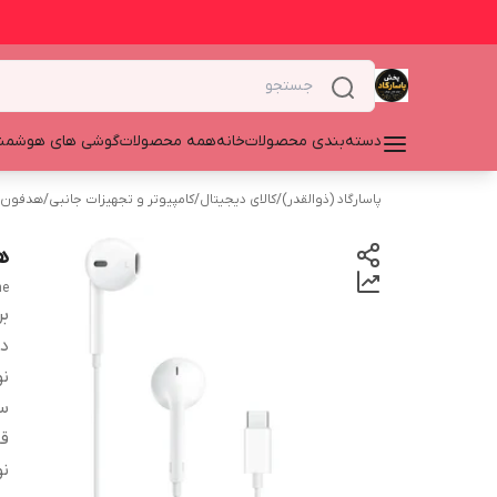
دسته‌بندی محصولات
خانه
همه محصولات
گوشی های هوشمن
پاسارگاد (ذوالقدر)
/
کالای دیجیتال
/
کامپیوتر و تجهیزات جانبی
/
هدفون،
هن
ne
بر
دس
ن
سا
قا
ن