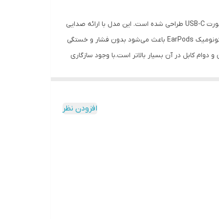
که برای آیفون‌های جدید و تمام دستگاه‌های مجهز به پورت USB-C طراحی شده است. این مدل با ارائه صدایی
گار با تمامی آیفون‌های دارای درگاه USB-C و دارای نسخه iOS 17 یا بالاتر / سازگار با تمامی آیپدهای دارای نسخه
شفاف، تفکیک عالی و میکروفونی دقیق، تجربه‌ای باکیفیت و قابل‌اعتماد برای مکالمه، موسیقی و استفاده روزمره فراهم می‌کند.طراحی ارگونومیک EarPods باعث می‌شود بدون فشار و خستگی
و دوام کابل در آن بسیار بالاتر است.با وجود سازگاری
 هندزفری بهترین گزینه برای کسانی است که کیفیت
افزودن نظر