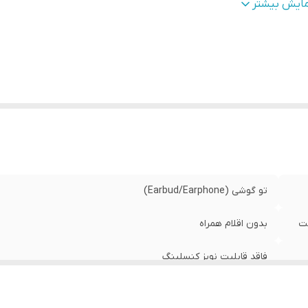
گاه‌های ارتباطی
:
USB Type-C
مایش بیشتر
یر
شخصات
:
بالاتر / ساز
سازگار با تمامی مدل‌های مک با نسخه macOS 12.6 یا بالاتر
نس بدنه
:
پلاستیک
ع اتصال
:
با سیم
بط‌ها
:
USB Type-C
تو گوشی (Earbud/Earphone)
ست
بدون اقلام همراه
فاقد قابلیت نویز کنسلینگ
دو گوشی