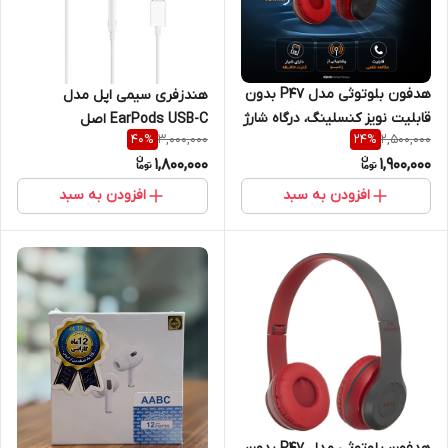
هدفون بلوتوثی مدل P47 بدون
هندزفری سیمی اپل مدل
قابلیت نویز کنسلینگ، درگاه شارژ
EarPods USB-C اصل
3,000,000
2,500,000
40
%
24
%
Micro USB، دارای شیار کارت
1,800,000
1,900,000
حافظه
افزودن به سبد
افزودن به سبد