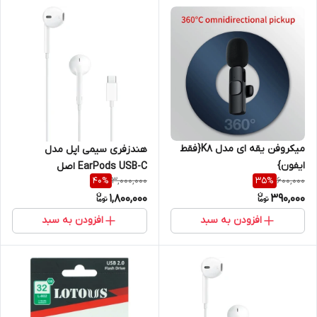
میکروفن یقه ای مدل K8{فقط
هندزفری سیمی اپل مدل
ایفون}
EarPods USB-C اصل
3,000,000
600,000
40
%
35
%
1,800,000
390,000
افزودن به سبد
افزودن به سبد