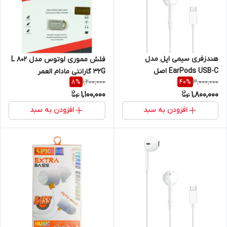
هندزفری سیمی اپل مدل
فلش مموری لوتوس مدل L 802
EarPods USB-C اصل
32G گارانتی مادام العمر
1,200,000
3,000,000
8
%
40
%
1,100,000
1,800,000
افزودن به سبد
افزودن به سبد