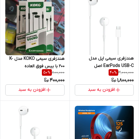
هندزفری سیمی اپل مدل
هندزفری سیمی KOKO مدل K-
EarPods USB-C اصل
200 با بیس فوق العاده
800,000
3,000,000
50
%
40
%
400,000
1,800,000
افزودن به سبد
افزودن به سبد