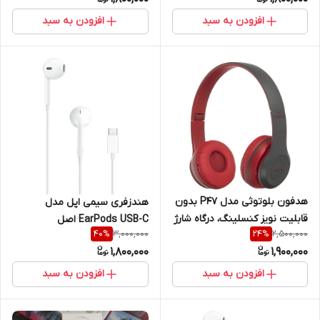
افزودن به سبد
افزودن به سبد
هدفون بلوتوثی مدل P47 بدون
هندزفری سیمی اپل مدل
قابلیت نویز کنسلینگ، درگاه شارژ
EarPods USB-C اصل
3,000,000
2,500,000
40
%
24
%
Micro USB، دارای شیار کارت
1,800,000
1,900,000
حافظه
افزودن به سبد
افزودن به سبد