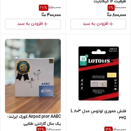
ظرفیت 16 گیگابایت
550,000
900,000
27
%
11
%
400,000
800,000
افزودن به سبد
افزودن به سبد
فلش مموری لوتوس مدل L 803
Airpod pro2 AABC کورک ایرلند-
32G
یک سال گارانتی طلایی
3,300,000
1,400,000
42
%
14
%