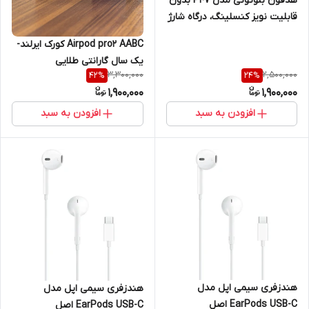
هدفون بلوتوثی مدل P47 بدون
قابلیت نویز کنسلینگ، درگاه شارژ
Micro USB، دارای شیار کارت
Airpod pro2 AABC کورک ایرلند-
حافظه
یک سال گارانتی طلایی
3,300,000
2,500,000
42
%
24
%
1,900,000
1,900,000
افزودن به سبد
افزودن به سبد
هندزفری سیمی اپل مدل
هندزفری سیمی اپل مدل
EarPods USB-C اصل
EarPods USB-C اصل