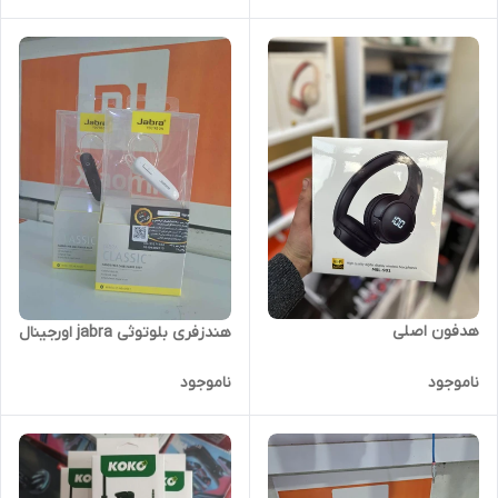
هدفون اصلی
هندزفری بلوتوثی jabra اورجینال
ناموجود
ناموجود