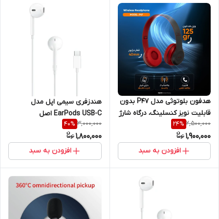
هدفون بلوتوثی مدل P47 بدون
هندزفری سیمی اپل مدل
قابلیت نویز کنسلینگ، درگاه شارژ
EarPods USB-C اصل
3,000,000
2,500,000
40
%
24
%
Micro USB، دارای شیار کارت
1,800,000
1,900,000
حافظه
افزودن به سبد
افزودن به سبد