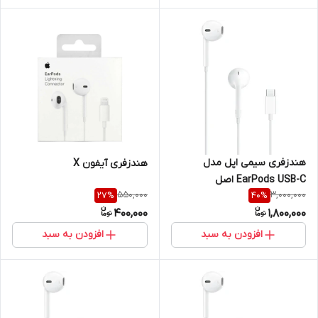
هندزفری سیمی اپل مدل
هندزفری آیفون X
EarPods USB-C اصل
550,000
3,000,000
27
%
40
%
400,000
1,800,000
افزودن به سبد
افزودن به سبد