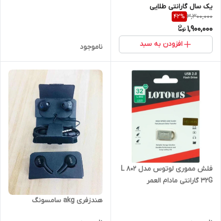
یک سال گارانتی طلایی
3,300,000
42
%
1,900,000
افزودن به سبد
ناموجود
فلش مموری لوتوس مدل L 802
32G گارانتی مادام العمر
هندزفری akg سامسونگ