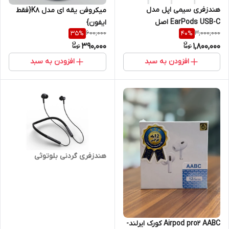
هندزفری سیمی اپل مدل
میکروفن یقه ای مدل K8{فقط
EarPods USB-C اصل
ایفون}
600,000
3,000,000
35
%
40
%
390,000
1,800,000
افزودن به سبد
افزودن به سبد
هندزفری گردنی بلوتوثی
Airpod pro2 AABC کورک ایرلند-