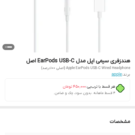
هندزفری سیمی اپل مدل EarPods USB-C اصل
Apple EarPods USB-C Wired Headphone {اصلی 100درصد}
برند:
apple
هر قسط با ترب‌پی:
۴۵۰٬۰۰۰
تومان
۴ قسط ماهانه. بدون سود، چک و ضامن.
مشخصات