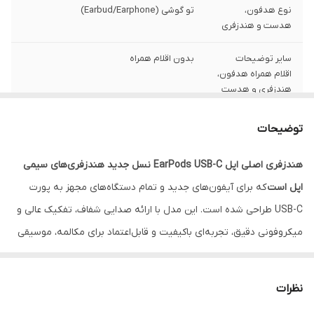
نوع هدفون،
تو گوشی (Earbud/Earphone)
هدست و هندزفری
سایر توضیحات
بدون اقلام همراه
اقلام همراه هدفون،
هندزفری و هدست
قابلیت نویز
فاقد قابلیت نویز کنسلینگ
توضیحات
کنسلینگ
هندزفری اصلی اپل EarPods USB-C نسل جدید هندزفری‌های سیمی
نوع گوشی
دو گوشی
اپل است
که برای آیفون‌های جدید و تمام دستگاه‌های مجهز به پورت
درگاه‌های ارتباطی
USB Type-C
USB-C طراحی شده است. این مدل با ارائه صدایی شفاف، تفکیک عالی و
میکروفونی دقیق، تجربه‌ای باکیفیت و قابل‌اعتماد برای مکالمه، موسیقی
سایر مشخصات
سازگار با تمامی آیفون‌های دارای درگاه USB-C
و دارای نسخه iOS 17 یا بالاتر / سازگار با تمامی
و استفاده روزمره فراهم می‌کند.طراحی ارگونومیک EarPods باعث
آیپدهای دارای نسخه iPadOS 16.4 یا بالاتر /
می‌شود بدون فشار و خستگی ساعت‌ها قابل‌استفاده باشد. این مدل
سازگار با تمامی مدل‌های مک با نسخه macOS
نظرات
12.6 یا بالاتر
برخلاف
هندزفری‌های معمولی
، با ساختار اصلی و استاندارد اپل تولید شده