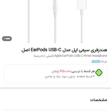
هندزفری سیمی اپل مدل EarPods USB-C اصل
Apple EarPods USB-C Wired Headphone {اصلی 100درصد}
برند:
apple
هر قسط با ترب‌پی:
۴۵۰٬۰۰۰
تومان
۴ قسط ماهانه. بدون سود، چک و ضامن.
مشخصات