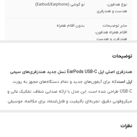
نوع هدفون،
تو گوشی (Earbud/Earphone)
هدست و هندزفری
سایر توضیحات
بدون اقلام همراه
اقلام همراه هدفون،
هندزفری و هدست
قابلیت نویز
فاقد قابلیت نویز کنسلینگ
توضیحات
کنسلینگ
هندزفری اصلی اپل EarPods USB-C نسل جدید هندزفری‌های سیمی
نوع گوشی
دو گوشی
اپل است
که برای آیفون‌های جدید و تمام دستگاه‌های مجهز به پورت
درگاه‌های ارتباطی
USB Type-C
USB-C طراحی شده است. این مدل با ارائه صدایی شفاف، تفکیک عالی و
میکروفونی دقیق، تجربه‌ای باکیفیت و قابل‌اعتماد برای مکالمه، موسیقی
سایر مشخصات
سازگار با تمامی آیفون‌های دارای درگاه USB-C
و دارای نسخه iOS 17 یا بالاتر / سازگار با تمامی
و استفاده روزمره فراهم می‌کند.طراحی ارگونومیک EarPods باعث
آیپدهای دارای نسخه iPadOS 16.4 یا بالاتر /
می‌شود بدون فشار و خستگی ساعت‌ها قابل‌استفاده باشد. این مدل
سازگار با تمامی مدل‌های مک با نسخه macOS
نظرات
12.6 یا بالاتر
برخلاف
هندزفری‌های معمولی
، با ساختار اصلی و استاندارد اپل تولید شده