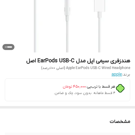
هندزفری سیمی اپل مدل EarPods USB-C اصل
Apple EarPods USB-C Wired Headphone {اصلی 100درصد}
برند:
apple
هر قسط با ترب‌پی:
۴۵۰٬۰۰۰
تومان
۴ قسط ماهانه. بدون سود، چک و ضامن.
مشخصات