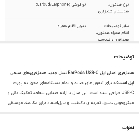
نوع هدفون،
تو گوشی (Earbud/Earphone)
هدست و هندزفری
سایر توضیحات
بدون اقلام همراه
اقلام همراه هدفون،
هندزفری و هدست
قابلیت نویز
فاقد قابلیت نویز کنسلینگ
توضیحات
کنسلینگ
هندزفری اصلی اپل EarPods USB-C نسل جدید هندزفری‌های سیمی
نوع گوشی
دو گوشی
اپل است
که برای آیفون‌های جدید و تمام دستگاه‌های مجهز به پورت
درگاه‌های ارتباطی
USB Type-C
USB-C طراحی شده است. این مدل با ارائه صدایی شفاف، تفکیک عالی و
میکروفونی دقیق، تجربه‌ای باکیفیت و قابل‌اعتماد برای مکالمه، موسیقی
سایر مشخصات
سازگار با تمامی آیفون‌های دارای درگاه USB-C
و دارای نسخه iOS 17 یا بالاتر / سازگار با تمامی
و استفاده روزمره فراهم می‌کند.طراحی ارگونومیک EarPods باعث
آیپدهای دارای نسخه iPadOS 16.4 یا بالاتر /
می‌شود بدون فشار و خستگی ساعت‌ها قابل‌استفاده باشد. این مدل
سازگار با تمامی مدل‌های مک با نسخه macOS
نظرات
12.6 یا بالاتر
برخلاف
هندزفری‌های معمولی
، با ساختار اصلی و استاندارد اپل تولید شده