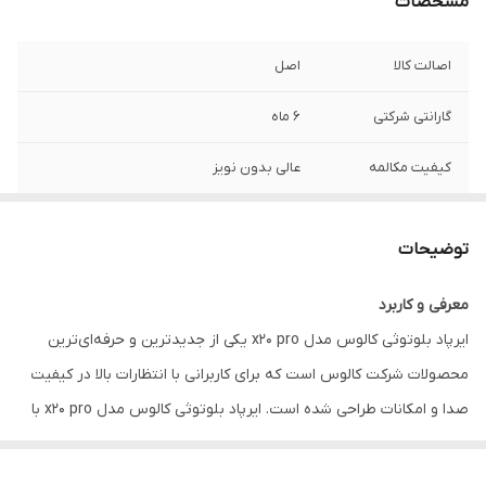
مشخصات
اصالت کالا
اصل
گارانتی شرکتی
6 ماه
کیفیت مکالمه
عالی بدون نویز
برند
کالوس
توضیحات
رنگ
مشکی
معرفی و کاربرد
مناسب برای
کاربری عمومی, مکالمه, ورزش
ایرپاد بلوتوثی کالوس مدل x20 pro یکی از جدیدترین و حرفه‌ای‌ترین
سایر مشخصات
دارای گواهینامه ضد آب IPX4, دارای محفظه
محصولات شرکت کالوس است که برای کاربرانی با انتظارات بالا در کیفیت
هدست
شارژ, دارای میکروفون, قابلیت حذف صدای
صدا و امکانات طراحی شده است. ایرپاد بلوتوثی کالوس مدل x20 pro با
مزاحم (ANC)
هدف برآورده کردن نیازهای علاقه‌مندان به تکنولوژی، موسیقی و
مکالمات کاری حرفه‌ای روانه بازار شده و خیلی سریع جایگاه ویژه‌ای میان