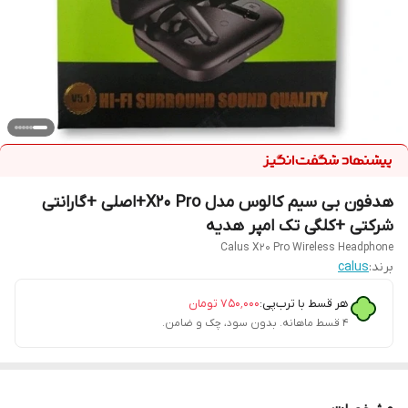
هدفون بی سیم کالوس مدل X20 Pro+اصلی +گارانتی
شرکتی +کلگی تک امپر هدیه
Calus X20 Pro Wireless Headphone
برند:
calus
هر قسط با ترب‌پی:
۷۵۰٬۰۰۰
تومان
۴ قسط ماهانه. بدون سود، چک و ضامن.