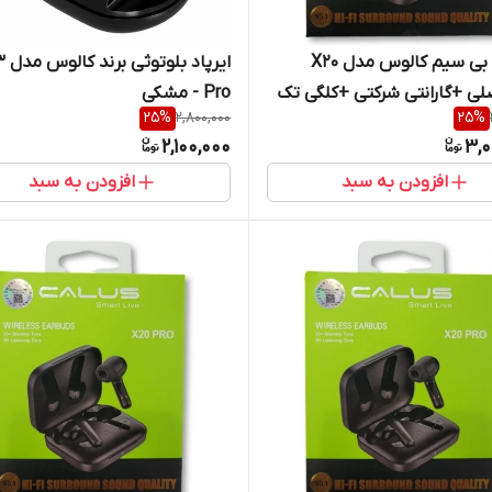
هدفون بی سیم کالوس مدل X20
ایرپاد ب
اصلی +گارانتی شرکتی +کلگی تک
Pro - مشکی
25
%
2,800,000
25
%
یه
2,100,000
3,0
افزودن به سبد
افزودن به سبد