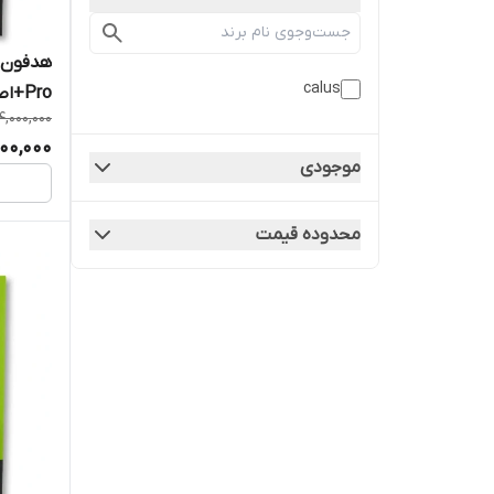
calus
Pro+
4,000,000
امپر هد
00,000
موجودی
محدوده قیمت