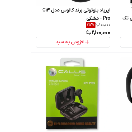
X
ایرپاد بلوتوثی برند کالوس مدل C13
ی تک
Pro - مشکی
25
%
2,800,000
2,100,000
افزودن به سبد