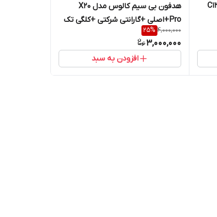
لوتوثی برند کالوس مدل C13
هدفون بی سیم کالوس مدل X20
Pro+اصلی +گارانتی شرکتی +کلگی تک
25
%
4,000,000
امپر هدیه
3,000,000
افزودن به سبد