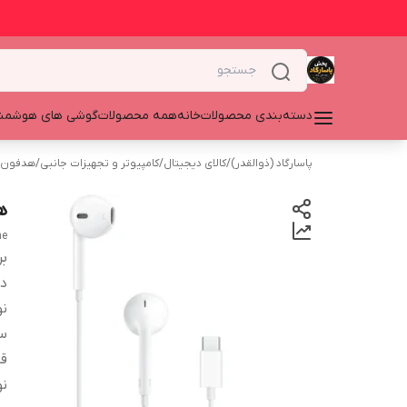
دسته‌بندی محصولات
خانه
همه محصولات
گوشی های هوشمن
پاسارگاد (ذوالقدر)
/
کالای دیجیتال
/
کامپیوتر و تجهیزات جانبی
/
هدفون،
هن
ne
بر
دس
ن
سا
قا
ن