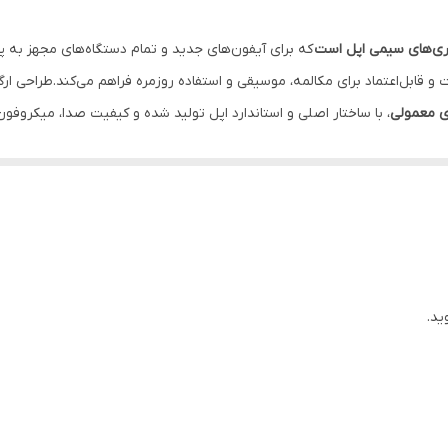
USB Type-C
ساز
iPadOS 16.4 یا بالاتر / سازگار با تمامی مدل‌های مک با نسخه macOS 12.6 یا بالاتر
ی معمولی
، با ساختار اصلی و استاندارد اپل تولید شده و کیفیت صدا، میکروفون 
پلاستیک
أخیر، نویز اضافی یا افت کیفیت در پخش موسیقی و مکالمه ایجاد نمی‌شود. ا
ین
با سیم
USB Type-C
ید.