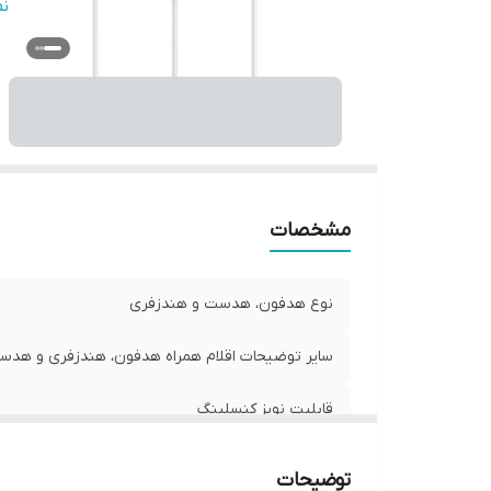
در
ن
سا
م
ج
نو
را
مشخصات
نوع هدفون، هدست و هندزفری
سایر توضیحات اقلام همراه هدفون، هندزفری و هد
قابلیت نویز کنسلینگ
نوع گوشی
توضیحات