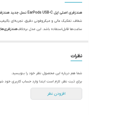
درگاه‌های ارتباطی
هندزفری اصلی اپل EarPods USB-C نسل جدید هندزفری‌های سیمی اپل است
سایر مشخصات
ساعت‌ها قابل‌استفاده باشد. این مدل برخلاف
هندزفری‌ها
جنس بدنه
کامل با آیفون‌های سری 15 و دستگاه‌های
Type-C
، هیچ ت
صدای طبیعی و طراحی رسمی اپل را ترجیح می‌دهند
.
نوع اتصال
نظرات
رابط‌ها
شما هم درباره این محصول نظر خود را بنویسید.
برای ثبت نظر، لازم است ابتدا وارد حساب کاربری خود شو
افزودن نظر