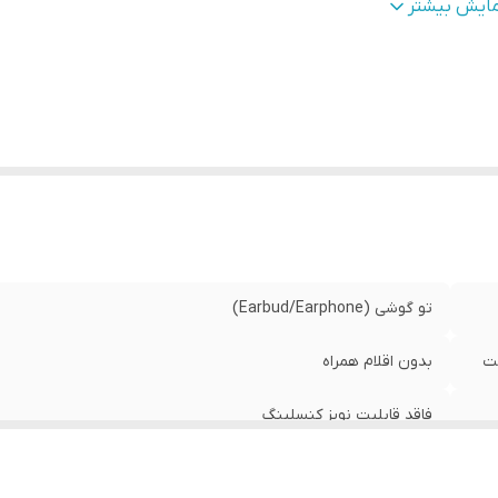
گاه‌های ارتباطی
:
USB Type-C
مایش بیشتر
یر
شخصات
:
بالاتر / ساز
سازگار با تمامی مدل‌های مک با نسخه macOS 12.6 یا بالاتر
نس بدنه
:
پلاستیک
ع اتصال
:
با سیم
بط‌ها
:
USB Type-C
تو گوشی (Earbud/Earphone)
ست
بدون اقلام همراه
فاقد قابلیت نویز کنسلینگ
دو گوشی