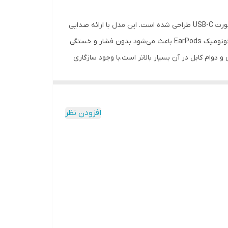
که برای آیفون‌های جدید و تمام دستگاه‌های مجهز به پورت USB-C طراحی شده است. این مدل با ارائه صدایی
گار با تمامی آیفون‌های دارای درگاه USB-C و دارای نسخه iOS 17 یا بالاتر / سازگار با تمامی آیپدهای دارای نسخه
شفاف، تفکیک عالی و میکروفونی دقیق، تجربه‌ای باکیفیت و قابل‌اعتماد برای مکالمه، موسیقی و استفاده روزمره فراهم می‌کند.طراحی ارگونومیک EarPods باعث می‌شود بدون فشار و خستگی
و دوام کابل در آن بسیار بالاتر است.با وجود سازگاری
 هندزفری بهترین گزینه برای کسانی است که کیفیت
افزودن نظر