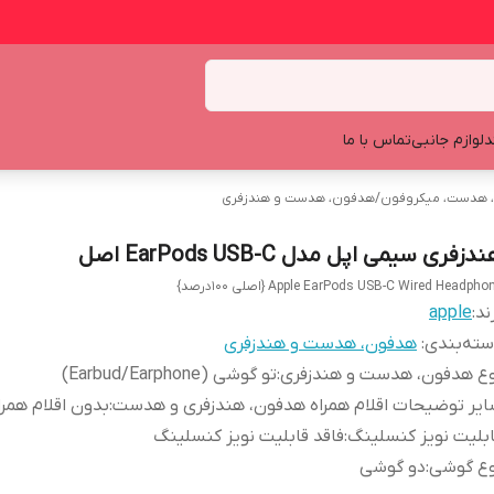
د
لوازم جانبی
تماس با ما
 هدست، میکروفون
/
هدفون، هدست و هندزفری
دزفری سیمی اپل مدل EarPods USB-C اصل
Apple EarPods USB-C Wired Headpho {اصلی 100درصد}
ند:
apple
ته‌بندی
:
هدفون، هدست و هندزفری
وع هدفون، هدست و هندزفری
:
تو گوشی (Earbud/Earphone)
یر توضیحات اقلام همراه هدفون، هندزفری و هدست
:
بدون اقلام همرا
بلیت نویز کنسلینگ
:
فاقد قابلیت نویز کنسلینگ
وع گوشی
:
دو گوشی