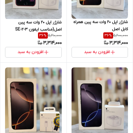
شارژر اپل 20 وات سه پین همراه
شارژر اپل 20 وات سه پین
کابل اصل
اصل{مناسب ایفون SE-2-3
5,210,000
5,200,000
36
%
36
%
)+محافظ کابل هدیه+گارانتی
3,314,000
3,314,000
شرکتی
افزودن به سبد
افزودن به سبد