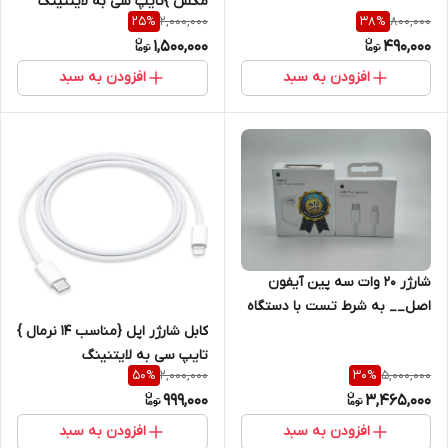
مکس }تایپ سی به لایتنینگ
2,000,000
800,000
25
%
38
%
اصل+گارانتی شرکتی یک ساله
1,500,000
490,000
افزودن به سبد
افزودن به سبد
شارژر ۲۰ وات سه پین آیفون
اصل__ به شرط تست با دستگاه
Jc + یکسال گارانتی شرکتی+کابل
کابل شارژر اپل {مناسب 14 نرمال }
هدیه اصلی
تایپ سی به لایتنینگ
2,000,000
5,000,000
50
%
30
%
اصل+گارانتی شرکتی یک ساله
999,000
3,465,000
افزودن به سبد
افزودن به سبد