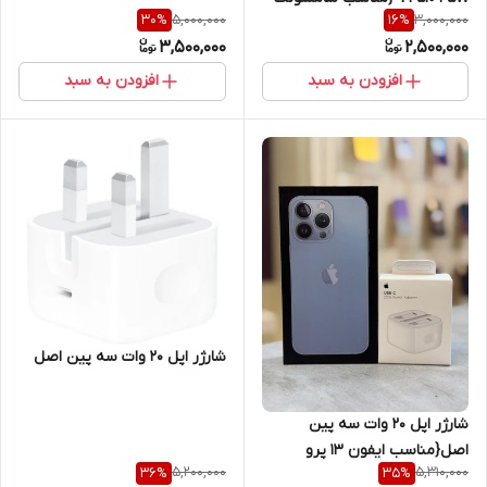
5,000,000
3,000,000
30
%
16
%
S25 ultra }سه پین همراه کابل
3,500,000
2,500,000
اصل
افزودن به سبد
افزودن به سبد
شارژر اپل 20 وات سه پین اصل
شارژر اپل 20 وات سه پین
اصل{مناسب ایفون 13 پرو
5,200,000
5,310,000
36
%
35
%
)+محافظ کابل هدیه+گارانتی