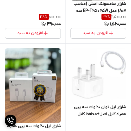
شارژر سامسونگ اصلی {مناسب
A07} مدل EP-T2510 25W سه
800,000
2,500,000
38
%
37
%
پین اصل{یک سال گارانتی شرکتی
490,000
1,560,000
}
افزودن به سبد
افزودن به سبد
شارژر اپل توان 20 وات سه پین
همراه کابل اصل+محافظ کابل
هدیه
شارژر اپل 20 وات سه پین همراه