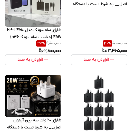
اصل__ به شرط تست با دستگاه
Jc + یکسال گارانتی شرکتی+کابل
هدیه اصلی
شارژر سامسونگ مدل EP-T4510
45W {مناسب سامسونگ a36}
4,500,000
5,000,000
37
%
30
%
سه پین همراه کابل اصل
2,800,000
3,465,000
افزودن به سبد
افزودن به سبد
شارژر ۲۰ وات سه پین آیفون
اصل__ به شرط تست با دستگاه