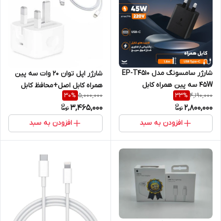
شارژر سامسونگ مدل EP-T4510
شارژر اپل توان 20 وات سه پین
45W سه پین همراه کابل
همراه کابل اصل+محافظ کابل
5,000,000
4,190,000
30
%
33
%
اصل+گارانتی طلایی یک ساله
هدیه
3,465,000
2,800,000
شرکتی
افزودن به سبد
افزودن به سبد