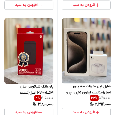
افزودن به سبد
افزودن به سبد
شارژر اپل 20 وات سه پین
پاوربانک شیائومی مدل
اصل{مناسب ایفون 15پرو -پرو
PB200LZM اصل{فست
4,150,000
5,210,000
8
%
36
%
مکس )+محافظ کابل
شارژ}+گارانتی شرکتی طلایی
3,800,000
3,314,000
هدیه+گارانتی شرکتی
افزودن به سبد
افزودن به سبد