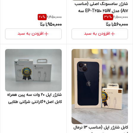
شارژر سامسونگ اصلی {مناسب
A17} مدل EP-T2510 25W سه
2,450,000
2,500,000
20
%
37
%
پین اصل{یک سال گارانتی شرکتی
1,950,000
1,560,000
}
افزودن به سبد
افزودن به سبد
شارژر اپل 20 وات سه پین همراه
کابل اصل+گارانتی شرکتی طلایی
یک ساله+محافظ کابل هدیه
کابل شارژر اپل {مناسب 13 نرمال