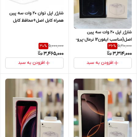
شارژر اپل توان 20 وات سه پین
همراه کابل اصل+محافظ کابل
هدیه
شارژر اپل 20 وات سه پین
اصل{مناسب ایفون12 نرمال-پرو-
5,000,000
5,210,000
30
%
36
%
پرومکس )+محافظ کابل
3,465,000
3,314,000
هدیه+گارانتی شرکتی
افزودن به سبد
افزودن به سبد