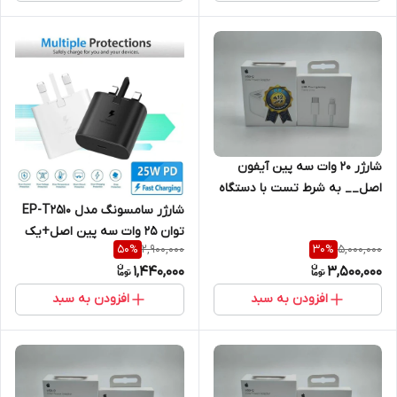
شارژر ۲۰ وات سه پین آیفون
اصل__ به شرط تست با دستگاه
Jc + یکسال گارانتی شرکتی+کابل
شارژر سامسونگ مدل EP-T2510
هدیه اصلی
توان 25 وات سه پین اصل+یک
2,900,000
5,000,000
50
%
30
%
سال گارانتی شرکتی
1,440,000
3,500,000
افزودن به سبد
افزودن به سبد