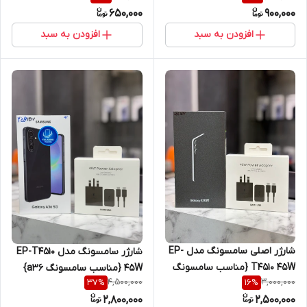
650,000
900,000
افزودن به سبد
افزودن به سبد
شارژر اصلی سامسونگ مدل EP-
شارژر سامسونگ مدل EP-T4510
T4510 45W {مناسب سامسونگ
45W {مناسب سامسونگ a36}
4,500,000
3,000,000
37
%
16
%
S25 fe }سه پین همراه کابل
سه پین همراه کابل اصل
2,800,000
2,500,000
اصل