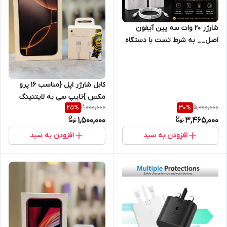
شارژر ۲۰ وات سه پین آیفون
اصل__ به شرط تست با دستگاه
Jc + یکسال گارانتی شرکتی+کابل
هدیه اصلی
کابل شارژر اپل {مناسب 16 پرو
مکس }تایپ سی به لایتنینگ
2,000,000
5,000,000
25
%
30
%
اصل+گارانتی شرکتی یک ساله
1,500,000
3,465,000
افزودن به سبد
افزودن به سبد