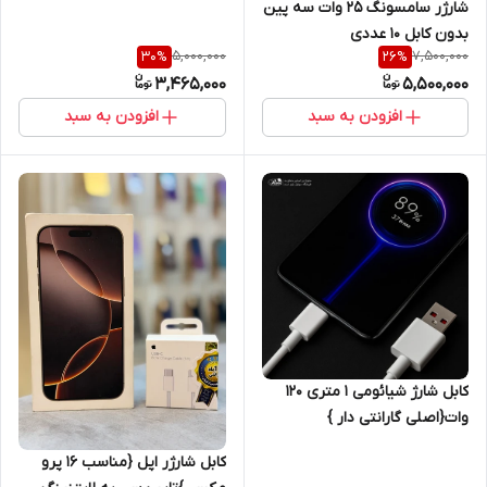
شارژر سامسونگ 25 وات سه پین
Jc + یکسال گارانتی شرکتی+کابل
بدون کابل 10 عددی
هدیه اصلی
5,000,000
7,500,000
30
%
26
%
3,465,000
5,500,000
افزودن به سبد
افزودن به سبد
کابل شارژ شیائومی ۱ متری ۱۲۰
وات{اصلی گارانتی دار }
کابل شارژر اپل {مناسب 16 پرو