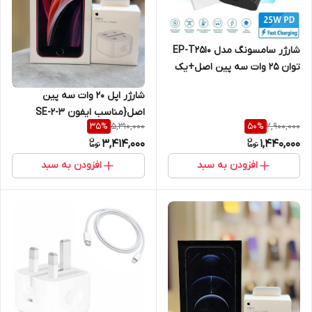
شارژر سامسونگ مدل EP-T2510
توان 25 وات سه پین اصل+یک
سال گارانتی شرکتی
شارژر اپل 20 وات سه پین
اصل{مناسب ایفون SE-2-3
5,310,000
2,900,000
35
%
50
%
)+محافظ کابل هدیه+گارانتی
3,414,000
1,440,000
شرکتی
افزودن به سبد
افزودن به سبد