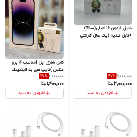
شارژر ایفون 16 اصلی(100%)
+کابل هدیه (یک سال گارانتی
طلایی)
کابل شارژر اپل {مناسب 14 پرو
مکس }تایپ سی به لایتنینگ
2,000,000
5,000,000
30
%
40
%
اصل+گارانتی شرکتی یک ساله
1,400,000
3,000,000
افزودن به سبد
افزودن به سبد