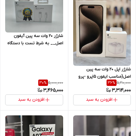
شارژر ۲۰ وات سه پین آیفون
اصل__ به شرط تست با دستگاه
Jc + یکسال گارانتی شرکتی+کابل
هدیه اصلی
شارژر اپل 20 وات سه پین
اصل{مناسب ایفون 15پرو -پرو
5,000,000
5,210,000
30
%
36
%
مکس )+محافظ کابل
3,465,000
3,314,000
هدیه+گارانتی شرکتی
افزودن به سبد
افزودن به سبد