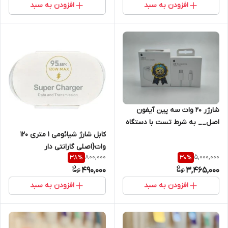
افزودن به سبد
افزودن به سبد
شارژر ۲۰ وات سه پین آیفون
اصل__ به شرط تست با دستگاه
Jc + یکسال گارانتی شرکتی+کابل
کابل شارژ شیائومی ۱ متری ۱۲۰
هدیه اصلی
وات{اصلی گارانتی دار
800,000
5,000,000
38
%
30
%
490,000
3,465,000
افزودن به سبد
افزودن به سبد