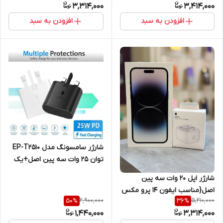
3,314,000
3,414,000
شرکتی
افزودن به سبد
افزودن به سبد
شارژر سامسونگ مدل EP-T2510
توان 25 وات سه پین اصل+یک
سال گارانتی شرکتی
شارژر اپل 20 وات سه پین
اصل{مناسب ایفون 14 پرو مکس
2,900,000
5,210,000
50
%
36
%
)+محافظ کابل هدیه+گارانتی
1,440,000
3,314,000
شرکتی