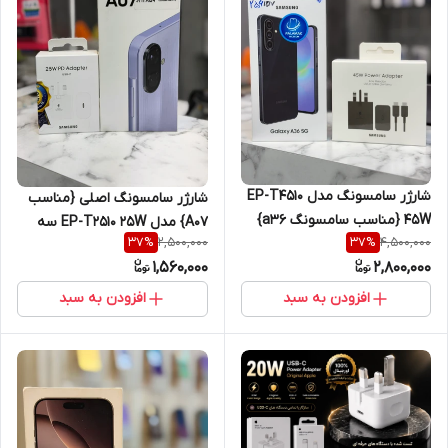
شارژر سامسونگ مدل EP-T4510
شارژر سامسونگ اصلی {مناسب
45W {مناسب سامسونگ a36}
A07} مدل EP-T2510 25W سه
2,500,000
4,500,000
37
%
37
%
سه پین همراه کابل اصل
پین اصل{یک سال گارانتی شرکتی
1,560,000
2,800,000
}
افزودن به سبد
افزودن به سبد