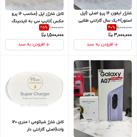
شارژر ایفون 16 پرو اصلی {اپل
کابل شارژر اپل {مناسب 16 پرو
استور}+یک سال گارانتی طلایی
مکس }تایپ سی به لایتنینگ
2,000,000
5,000,000
25
%
40
%
اصل+گارانتی شرکتی یک ساله
1,500,000
3,000,000
افزودن به سبد
افزودن به سبد
کابل شارژ شیائومی ۱ متری ۱۲۰
وات{اصلی گارانتی دار