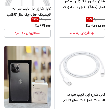
شارژر ایفون 12 تا 16 پرو مکس
اصلی(100%) +کابل هدیه (یک
کابل شارژر اپل تایپ سی به
سال گارانتی طلایی)+تست
لایتنینگ اصل+یک سال گارانتی
اصالت با دستگاه jc
1,800,000
5,010,000
44
%
40
%
شرکتی
999,000
3,000,000
افزودن به سبد
افزودن به سبد
کابل شارژر اپل تایپ سی به
لایتنینگ اصل+یک سال گارانتی
شرکتی