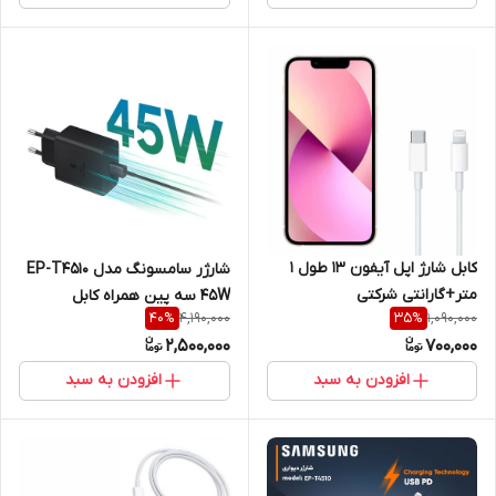
کابل شارژ اپل آیفون ۱۳ طول ۱
شارژر سامسونگ مدل EP-T4510
متر+گارانتی شرکتی
45W سه پین همراه کابل
4,190,000
1,090,000
40
%
35
%
اصل+گارانتی طلایی یک ساله
2,500,000
700,000
شرکتی
افزودن به سبد
افزودن به سبد