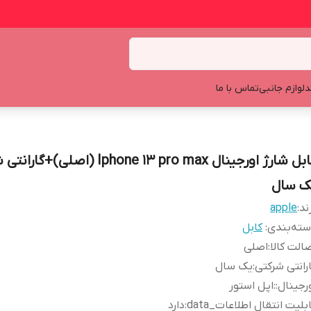
د
لوازم جانبی
تماس با ما
کابل شارژ اورجینال Iphone 13 pro max (اصلی)
ک سال
ند:
apple
ته‌بندی
:
کابل
الت کالا
:
اصلی
رانتی شرکتی
:
یک سال
رجینال:
:
اپل استور
بلیت انتقال اطلاعات_data
:
دارد