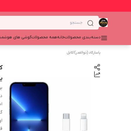
دسته‌بندی محصولات
خانه
همه محصولات
گوشی های هوشمن
پاسارگاد (ذوالقدر)
/
کابل
ی
بر
دس
اص
گا
او
قا