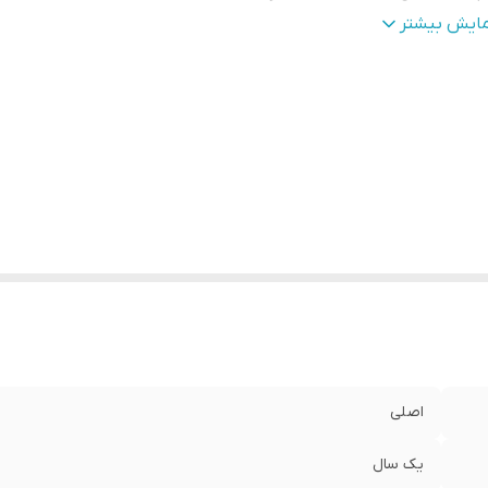
بلیت شارژ سریع/fast charge
:
دارد
مایش بیشتر
زگاری با
:
با تمام گوشی های جدید آیفون
اصلی
یک سال