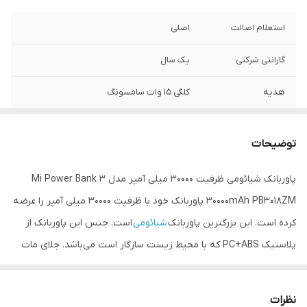
استعلام اصالت
اصلی
گارانتی شرکتی
یک سال
هدیه
کلگی 15 وات سامسونگ
تکنولوژی فست
دارد
شارژ
توضیحات
قابلیت شارژر
دارد
پاوربانک شیائومی ظرفیت 30000 میلی آمپر مدل Mi Power Bank 3
همزمان
30000mAh PB3018ZM پاوربانک خود با ظرفیت 30000 میلی آمپر را عرضه
کرده است. این بزرگترین پاوربانک
شیائومی
است. جنس این پاوربانک از
پلاستیک PC+ABS که با محیط زیست سازگار است می‌باشد. جلای مات
دارد. قابلیت شارژ سریع دو طرفه مهمترین ویژگی شیائومی می پاوربانک 3
PB3018ZM است پس علاوه بر آن که سریع شارژ می‌شود سریع هم
نظرات