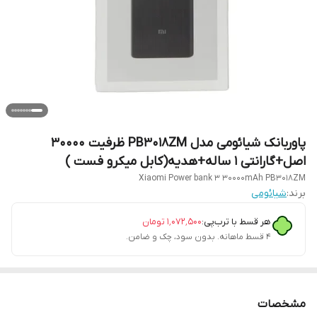
پاوربانک شیائومی مدل PB3018ZM ظرفیت 30000
اصل+گارانتی 1 ساله+هدیه(کابل میکرو فست )
Xiaomi Power bank 3 30000mAh PB3018ZM
برند:
شیائومی
هر قسط با ترب‌پی:
۱٬۰۷۲٬۵۰۰
تومان
۴ قسط ماهانه. بدون سود، چک و ضامن.
مشخصات