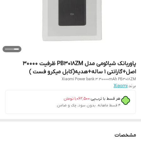
پاوربانک شیائومی مدل PB3018ZM ظرفیت 30000
اصل+گارانتی 1 ساله+هدیه(کابل میکرو فست )
Xiaomi Power bank 3 30000mAh PB3018ZM
برند:
Xiaomi
هر قسط با ترب‌پی:
۱٬۰۶۲٬۵۰۰
تومان
۴ قسط ماهانه. بدون سود، چک و ضامن.
مشخصات