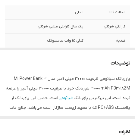
اصالت کالا
اصلی
گارانتی شرکتی
یک سال گارانتی طلایی شرکتی
هدیه
کلگی 15 وات سامسونگ
قابلیت شارژ همزمان
دارد
توضیحات
محافظ جریان و
دارد
ولتاژ
پاوربانک شیائومی ظرفیت 30000 میلی آمپر مدل Mi Power Bank 3
30000mAh PB3018ZM پاوربانک خود با ظرفیت 30000 میلی آمپر را عرضه
کرده است. این بزرگترین پاوربانک
شیائومی
است. جنس این پاوربانک از
پلاستیک PC+ABS که با محیط زیست سازگار است می‌باشد. جلای مات
دارد. قابلیت شارژ سریع دو طرفه مهمترین ویژگی شیائومی می پاوربانک 3
PB3018ZM است پس علاوه بر آن که سریع شارژ می‌شود سریع هم
نظرات