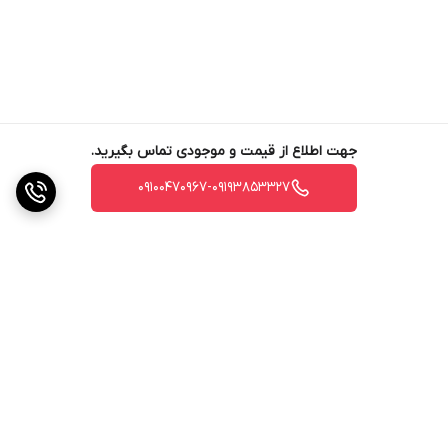
شارژ همزمان چند دستگاه
شدت جریان خروجی
1.5 آمپر
شدت جریان ورودی
2.0 آمپر
جهت اطلاع از قیمت و موجودی تماس بگیرید.
ولتاژ خروجی
09100470967-09193853327
9 تا
ولتاژ ورودی
12 ولت
نوع تکنولوژی شارژ سریع
USB PD 1.0
برند
برگشت به بالا
شیائومی
رنگ