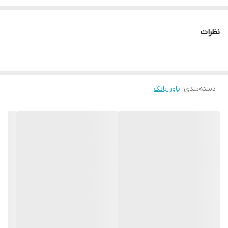
مناسب برای شارژ
گوشی موبایل
نظرات
ابعاد پاوربانک
15.4x7.36x2.73 سانتی‌متر
مشخصات فنی
دسته‌بندی
:
پاور بانک
قابلیت شارژ سریع / دارای قابلیت شارژ تبلت
وزن پاوربانک
470 گرم
جنس بدنه
پلاستیک
توضیحات جنس بدنه
پلاستیک ABS
قابلیت‌های مقاومتی
مقاوم در برابر ضربه