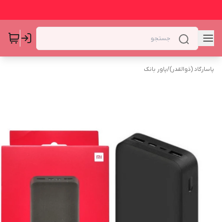
پاسارگاد (ذوالقدر)
/
پاور بانک