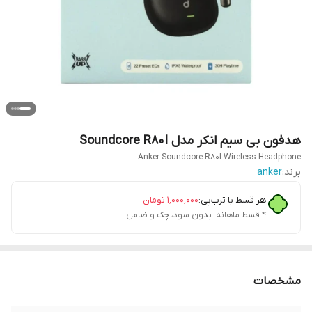
هدفون بی سیم انکر مدل Soundcore R80I
Anker Soundcore R80I Wireless Headphone
برند:
anker
هر قسط با ترب‌پی:
۱٬۰۰۰٬۰۰۰
تومان
۴ قسط ماهانه. بدون سود، چک و ضامن.
مشخصات