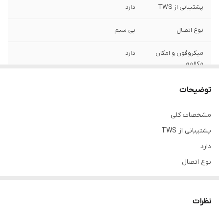
پشتیبانی از TWS
دارد
نوع اتصال
بی سیم
میکروفون و امکان
دارد
مکالمه
شارژدهی در حالت
80 ساعت
توضیحات
استندبای
مشخصات کلی
قطر درایو
10 میلی متری
پشتیبانی از TWS
شارژدهی در حالت
8 ساعت
دارد
پخش موسیقی
نوع اتصال
بی سیم
مدت زمان شارژ
2 ساعت
شدن هندزفری
قطر درایو
نظرات
10 میلی متری
کیفیت
های کپی درجه ۱