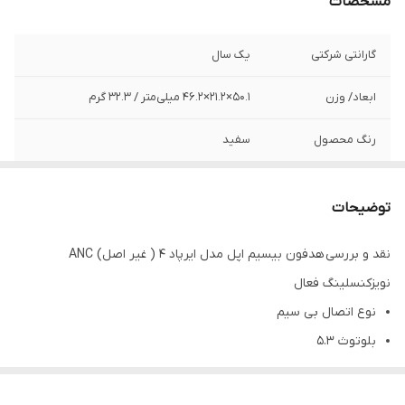
مشخصات
گارانتی شرکتی
یک سال
ابعاد/ وزن
50.1×21.2×46.2 میلی‌متر / 32.3 گرم
رنگ محصول
سفید
محدوده عملکرد
10 متر
توضیحات
میکروفون
دارد
نقد و بررسی هدفون بیسیم اپل مدل ایرپاد 4 ( غیر اصل) ANC
نوع رابط
بلوتوث
نویزکنسلینگ فعال
نوع باتری/ قابل
لیتیوم یونی
نوع اتصال بی سیم
تعویض توسط کاربر
بلوتوث ۵.۳
بدنه مقاوم در برابر آب و عرق
عمر باتری ۵ ساعت حالت پخش صدا و تا ۳۰ ساعت با کیس شارژ