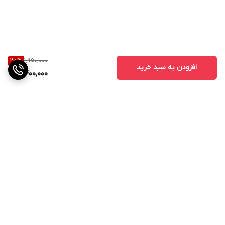
کیفیت بیس و موسیقی فوق‌العاده
پورت شارژ Type-C
دارای سریال قابل استعلام
ماندگاری شارژ ۵ ساعته برای گوشی‌ها
1,950,000
28
%
افزودن به سبد خرید
1,400,000
پشتیبانی از شارژ وایرلس
سازگاری با تمامی گوشی‌های اندروید و iOS
برگشت به بالا