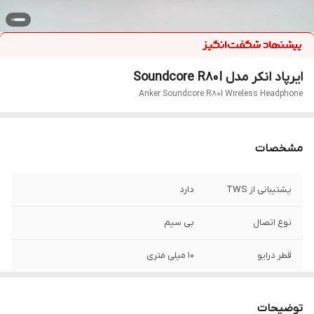
ایرپاد انکر مدل Soundcore R80I
Anker Soundcore R80I Wireless Headphone
مشخصات
پشتیبانی از TWS
دارد
نوع اتصال
بی سیم
قطر درایو
10 میلی متری
میکروفون و امکان
دارد
مکالمه
توضیحات