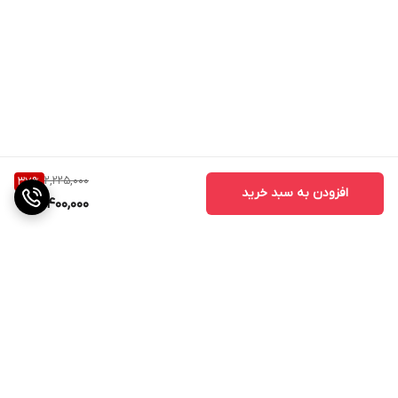
2,225,000
37
%
افزودن به سبد خرید
1,400,000
برگشت به بالا