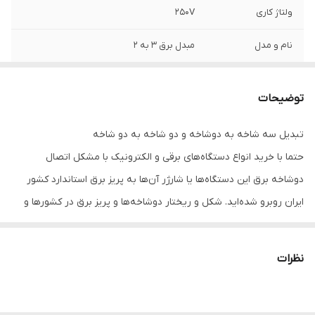
ولتاژ کاری
250V
نام و مدل
مبدل برق 3 به 2
نوع ورودی
دو شاخه و سه شاخه، یونیورسال
توضیحات
تبدیل سه شاخه به دوشاخه و دو شاخه به دو شاخه
حتما با خرید انواع دستگاه‌های برقی و الکترونیک با مشکل اتصال
دوشاخه برق این دستگاه‌ها یا شارژر آن‌ها به پریز برق استاندارد کشور
ایران روبرو شده‌اید. شکل و ریختار دوشاخه‌ها و پریز برق در کشورها و
قاره‌های گوناگون جهان متفاوت است و این مشکل از همین جا ریشه
می‌گیرد. تبدیل 3به 2 و 2 به 2 برای اتصال شارژر گوشی موبایل یا تبلت
نظرات
خود یا اتصال دوشاخه پرینتر یا یخچال، ظرف‌شویی، لباس‌شویی
پلی‌استیشن و دیگر کنسول‌های بازی Xbox و…
تبدیل ۲ به ۲ تبدیل 3به2 تبدیل همه کاره 3به 2 مدل سوکت مناسب