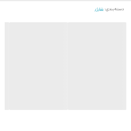
دسته‌بندی
:
شارژر
اداپتور دو به دو و سه به دو شارژر برای پریز ایران USA US UK AU To
EU Europe Iran Travel Charger Power Adapter Converter Socket
Wall Plug Home
فقط رنگ سفید موجود می باشد
بدون ارت