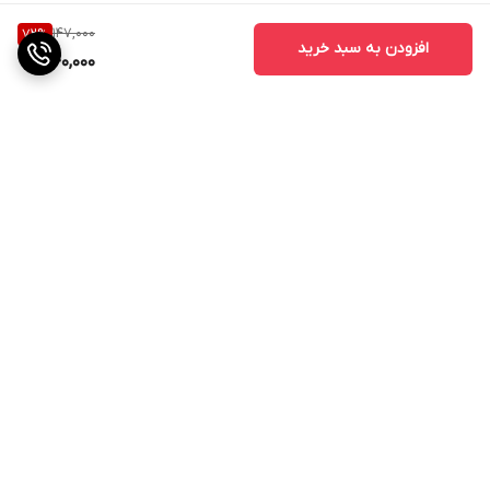
147,000
72
%
افزودن به سبد خرید
40,000
برگشت به بالا
ارسال ویژه
پشتیبانی از ساعت 11صبح الی
21شب