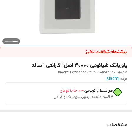
پاوربانک شیائومی 30000 اصل+گارانتی 1 ساله
Xiaomi Power bank 3 30000mAh PB3018ZM
برند:
Xiaomi
هر قسط با ترب‌پی:
۱٬۰۵۰٬۰۰۰
تومان
۴ قسط ماهانه. بدون سود، چک و ضامن.
مشخصات