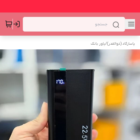
پاسارگاد (ذوالقدر)
/
پاور بانک