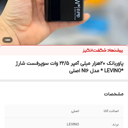
پاوربانک 20هزار میلی آمپر 22/5 وات سوپرفست شارژ
*LEVINO * مدل N16 اصلی
مشخصات
اصالت کالا
اصلی
برند:
LEVINO