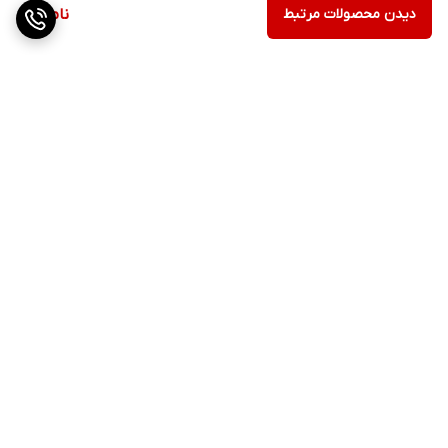
دیدن محصولات مرتبط
ناموجود
برگشت به بالا
ارسال ویژه
پشتیبانی از ساعت 11صبح الی
21شب