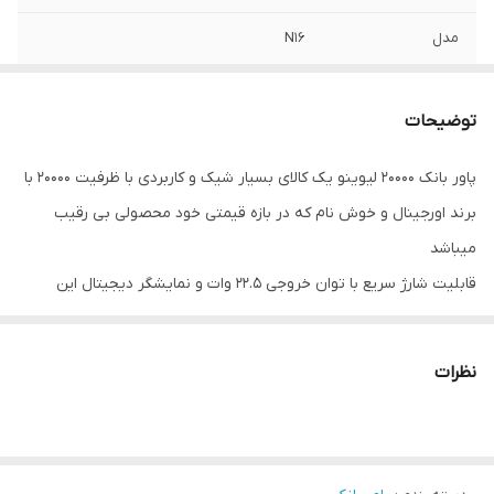
مدل
N16
قابلیت شارژ سریع
دارد
توضیحات
سیستمهای حفاظتی
محافظت در برابر شارژ بیش از حد،محافظت در
برابر نوسان ولتاژ برق
پاور بانک 20000 لیوینو یک کالای بسیار شیک و کاربردی با ظرفیت 20000 با
برند اورجینال و خوش نام که در بازه قیمتی خود محصولی بی رقیب
سازگار با
انواع دستگاههای اندروید و iOS
میباشد
حداکثر شدت جریان
5 آمپر
قابلیت شارژ سریع با توان خروجی 22.5 وات و نمایشگر دیجیتال این
خروجی
پاوربانک را از دیگر رقبا متمایز میکند
نمایشگر میزان شارژ
(LED نشانگر سطح شارژ)
نظرات