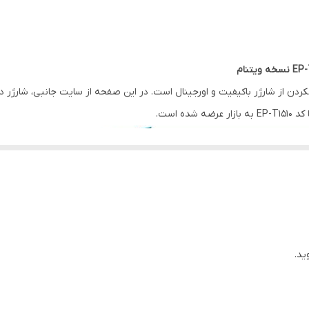
Travel Adapter
53گرم
مستقیم
نکردن از شارژر باکیفیت و اورجینال است. در این صفحه از سایت جانبی، شارژ
ه است.
پلاستیک ABS
تکنولوژی PD 2.0(فست شارژ اندروید و آیفون)
تمامی دستگاه های دیجیتال قابل حمل ۵ و
برداری،mp۳،mp۴،GPS و …
ید.