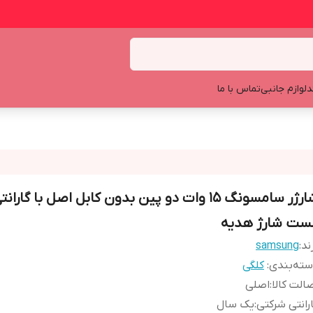
د
لوازم جانبی
تماس با ما
شارژر سامسونگ 15 وات دو پین بدون کابل اصل با گار
ست شارژ هدیه
ند:
samsung
ته‌بندی
:
کلگی
الت کالا
:
اصلی
رانتی شرکتی
:
یک سال