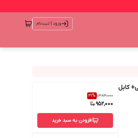
ورود | ثبت‌نام
انتی+ کابل
31
%
1,383,000
952,000
افزودن به سبد خرید