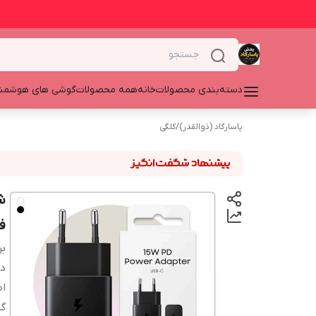
دسته‌بندی محصولات
خانه
همه محصولات
گوشی های هوشمن
پاسارگاد (ذوالقدر)
/
کلگی
ف
بر
دس
اص
گا