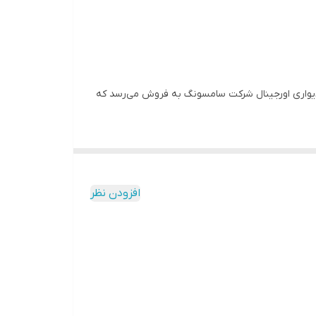
ر دیواری اورجینال شرکت سامسونگ به فروش می‌رسد که
لت از جمله گوشی،تبلت، ساعت هوشمند، دوربین فیلم برداری و عکس
افزودن نظر