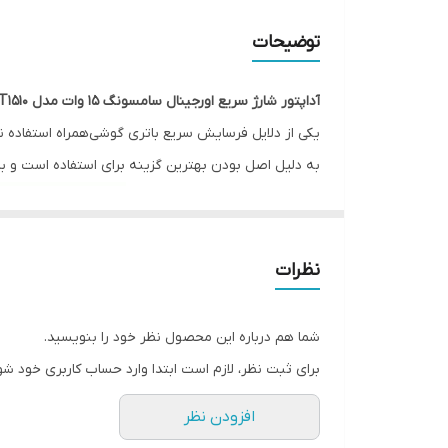
سری
توضیحات
وزن بسته بندی
آداپتور شارژ سریع اورجینال سامسونگ 15 وات مدل EP-T1510 نسخه ویتنام
اتصال به پریز برق استاندارد در ایران
یکی از دلایل فرسایش سریع باتری گوشی‌همراه استفاده 
به دلیل اصل بودن بهترین گزینه برای استفاده است و با کد EP-T1510 به بازار عرضه شد
جنس بدنه
تکنولوژی های شارژ
سازگار با
نظرات
شما هم درباره این محصول نظر خود را بنویسید.
برای ثبت نظر، لازم است ابتدا وارد حساب کاربری خود شو
افزودن نظر