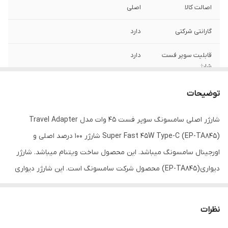
اصالت کالا
اصلی
گارانتی شرکتی
دارد
قابلیت سوپر فست
دارد
شارژ
توضیحات
شارژر اصلی سامسونگ سوپر فست 45 وات مدل Travel Adapter
Super Fast 45W Type-C (EP-TA845) شارژر 100 درصد اصلی و
اورجینال سامسونگ میباشد. این محصول ساخت ویتنام میباشد. شارژر
دیواری(EP-TA845) محصول شرکت سامسونگ است. این شارژر دیواری
دارای فناوری PD 3.0 است که با استفاده از آن می توانید دستگاه خود را
با سرعت بیشتر و با توان 45 وات شارژ کنید. شدت جریان خروجی این
نظرات
شارژر برابر با 5 آمپر است که می توان از آن برای شارژ کردن تبلت هم