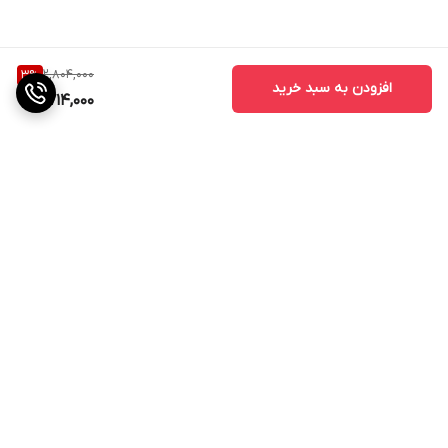
2,804,000
3
%
افزودن به سبد خرید
2,714,000
برگشت به بالا