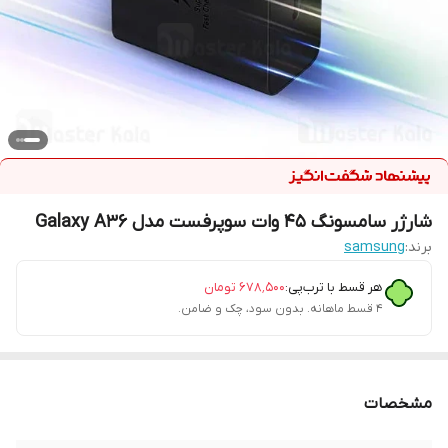
شارژر سامسونگ ۴۵ وات سوپرفست مدل Galaxy A36
برند:
samsung
هر قسط با ترب‌پی:
۶۷۸٬۵۰۰
تومان
۴ قسط ماهانه. بدون سود، چک و ضامن.
مشخصات