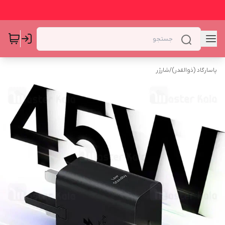
پاسارگاد (ذوالقدر)
/
شارژر