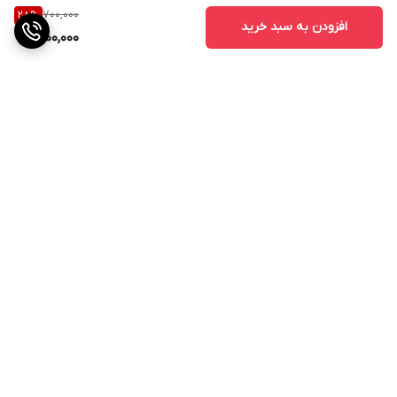
700,000
28
%
افزودن به سبد خرید
500,000
برگشت به بالا
ارسال ویژه
پشتیبانی از ساعت 11صبح الی
21شب