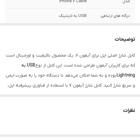
مدل
iPhone 7 Cable
درگاه های ارتباطی
USB به لایتنینگ
طول کابل
1 متر
توضیحات
سازگاری
با iPhone 7
کابل شارژ اصلی اپل برای آیفون 7، یک محصول باکیفیت و اورجینال است
که برای کاربران آیفون طراحی شده است. این کابل از نوع
USB به
Lightning
بوده و به شما امکان می‌دهد تا دستگاه خود را به صورت ایمن
و سریع شارژ کنید. کابل شارژ آیفون 7 با استفاده از فناوری پیشرفته اپل،
انتقال داده و شارژ بهینه را تضمین می‌کند.
ویژگی‌های کابل شارژر اصلی آیفون 7:
نظرات
نوع اتصال:
USB به Lightning
کیفیت اورجینال:
محصول رسمی اپل برای اطمینان از سازگاری و طول
عمر بالا