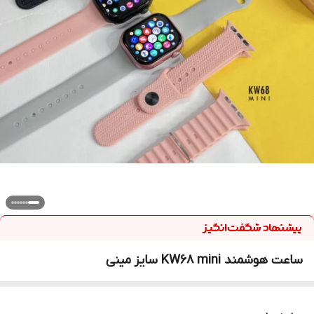
ساعت هوشمند KW68 mini سایز مینی