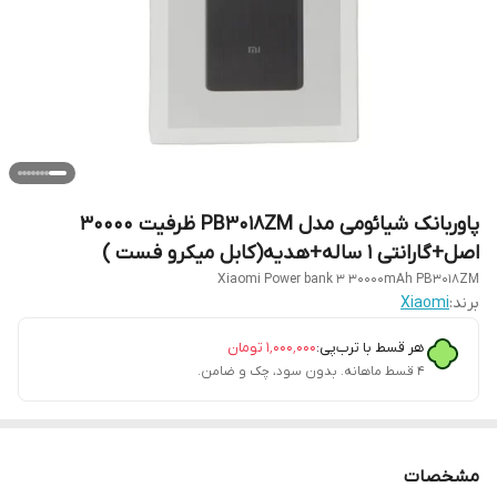
پاوربانک شیائومی مدل PB3018ZM ظرفیت 30000
اصل+گارانتی 1 ساله+هدیه(کابل میکرو فست )
Xiaomi Power bank 3 30000mAh PB3018ZM
برند:
Xiaomi
هر قسط با ترب‌پی:
۱٬۰۰۰٬۰۰۰
تومان
۴ قسط ماهانه. بدون سود، چک و ضامن.
مشخصات