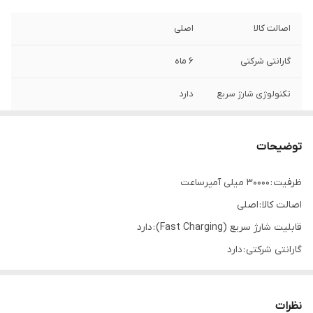
اصالت کالا
اصلی
گارانتی شرکتی
6 ماه
تکنولوژی شارژ سریع
دارد
توضیحات
ظرفیت : 30000 میلی آمپرساعت
اصالت کالا : اصلی
قابلیت شارژ سریع (Fast Charging) : دارد
گارانتی شرکتی : دارد
جنس بدنه : پلاستیک
وزن : 640 گرم
نظرات