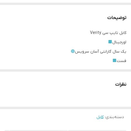
توضیحات
کابل تایپ سی Verity
اورجینال
🟫
یک سال گارانتی آسان سرویس
🟣
فست
🟫
دیتا
🟫
مناسب برای تمامی گوشی های درگاه تایپ سی
نظرات
دسته‌بندی
:
کابل