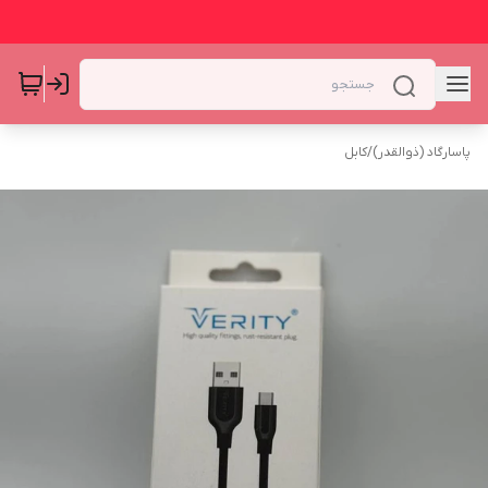
پاسارگاد (ذوالقدر)
/
کابل