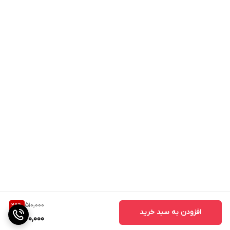
510,000
29
%
افزودن به سبد خرید
360,000