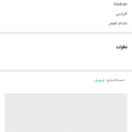
Hadran
گارانتی
مادام العمر
نوع
تبدیل دیواری
نظرات
توضیحات پریز
دارای خروجی برق یونیورسال
حداکثر توان قابل پشتیبانی
۲۴۵۰ وات
دسته‌بندی
:
تبدیل
حداکثر جریان انتقالی
۱۰ آمپر
ولتاژ ورودی
220 ولت حفاظت تا 380 ولت
حداقل ولتاژ برای قطع شدن جریان