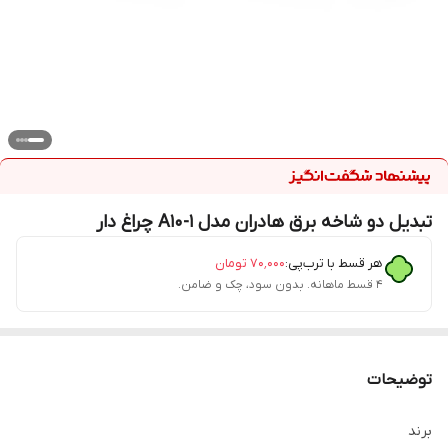
تبدیل دو شاخه برق هادران مدل A10-1 چراغ دار
هر قسط با ترب‌پی:
۷۰٬۰۰۰
تومان
۴ قسط ماهانه. بدون سود، چک و ضامن.
توضیحات
برند