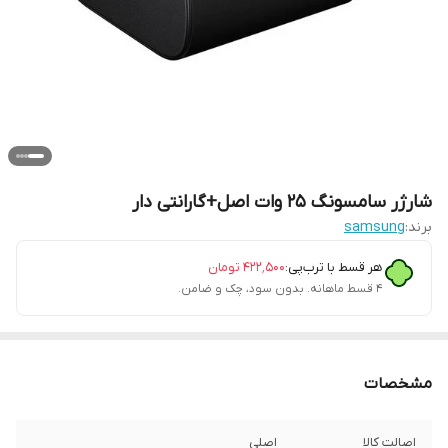
شارژر سامسونگ 25 وات اصل+گارانتی دار
برند:
samsung
هر قسط با ترب‌پی:
۴۲۲٬۵۰۰
تومان
۴ قسط ماهانه. بدون سود، چک و ضامن.
مشخصات
اصالت کالا
اصلی