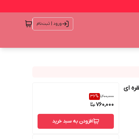
ورود | ثبت‌نام
36
%
1,200,000
760,000
افزودن به سبد خرید