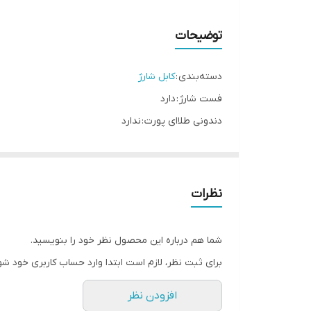
توضیحات
دسته‌بندی :
کابل شارژ
فست شارژ : دارد
دندونی طلاای پورت : ندارد
دیتا : دارد
اصالت : اصل
گارانتی : 6ماه
نظرات
کابل شارژ آیفون 14 اصلی
، به طور خاص برای
سری آیفون 14
محسوب می‌شود.
شما هم درباره این محصول نظر خود را بنویسید.
ویژگی‌های کلیدی:
برای ثبت نظر، لازم است ابتدا وارد حساب کاربری خود شو
کابل اصلی آیفون 14
: کاملاً منطبق با استانداردهای اپل برای سری آیفون 14 (شامل آیفون 14، آیفون
افزودن نظر
پشتیبانی از شارژ سریع
: این کابل با تکنولوژی
y (PD)