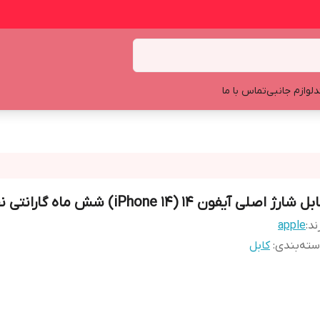
د
لوازم جانبی
تماس با ما
ل شارژ اصلی آیفون 14 (iPhone 14) شش ماه گارانتی نقره ای
ند:
apple
ته‌بندی
:
کابل