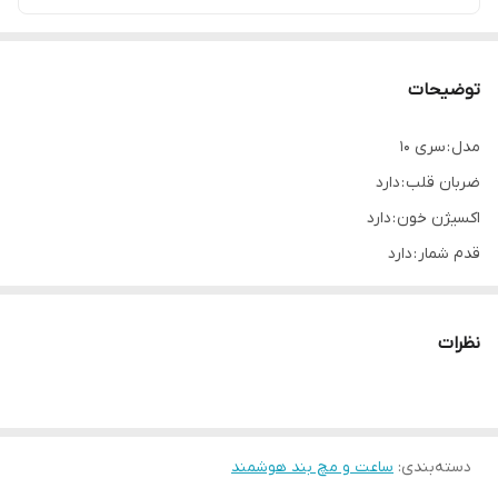
توضیحات
مدل : سری 10
ضربان قلب : دارد
اکسیژن خون : دارد
قدم شمار : دارد
تمام صفحه : بله
اصالت کالا : اصل
نظرات
اتصال به موبایل : دارد
قابلیت مکالمه : دارد
دسته‌بندی
:
ساعت و مچ بند هوشمند