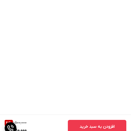
1,500,000
41
%
افزودن به سبد خرید
880,000