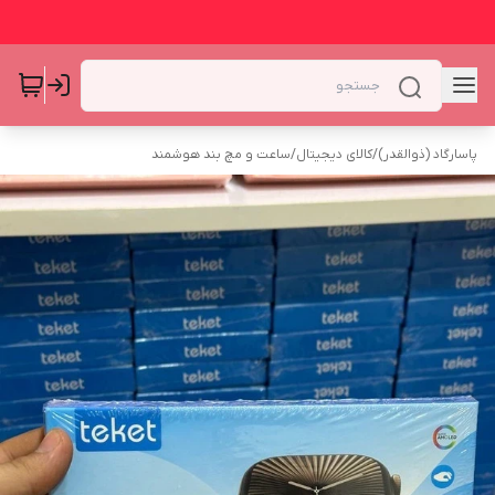
پاسارگاد (ذوالقدر)
/
کالای دیجیتال
/
ساعت و مچ بند هوشمند