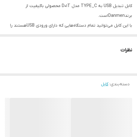
کابل تبدیل USB به TYPE_C مدل D01T محصولی باکیفیت از
برندDanmen است.
با این کابل می‌توانید تمام دستگاه‌هایی که دارای ورودی USBهستند را
شارژ کنید
و همچنین با اتصال به کامپیوتر و انجام عملیات انتقال اطلاعات بپردازید.
نظرات
این کابل شارژ دارای یک سری USB و یک سری TYPE_C است
ویژگی ها:
1.
کابل
با طرحی زیبا با یک روکش پلاستیکی ضخیم و با کیفیت، مقاوم شده
دسته‌بندی
:
کابل
است که در برابر ضربه، فشار و پارگی مقاومت مطلوبی دارد.
2. کابل دارای طولی برابر با 1 متر می باشد که مناسب برای استفاده به
عنوان کابل شارژ اصلی می باشد
3. دارای قابلیت شارژ سریع (فست)Fast Charging
4. قابلیت انتقال دیتا از کامپیوتر
5.امکان انتقال جریان تا حداکثر 2.4میلی آمپر