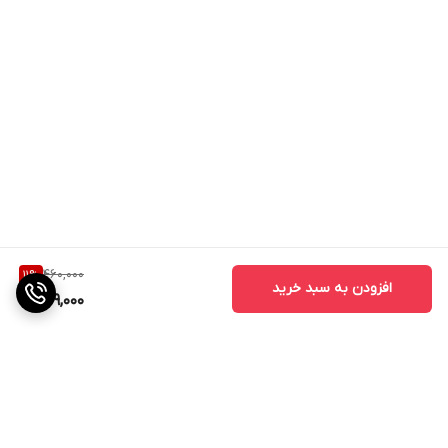
460,000
11
%
افزودن به سبد خرید
409,000