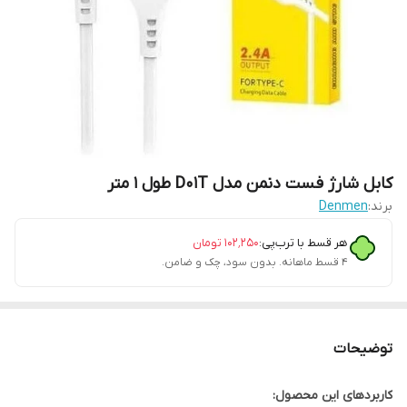
کابل شارژ فست دنمن مدل D01T طول ۱ متر
برند:
Denmen
هر قسط با ترب‌پی:
۱۰۲٬۲۵۰
تومان
۴ قسط ماهانه. بدون سود، چک و ضامن.
توضیحات
کاربردهای این محصول: