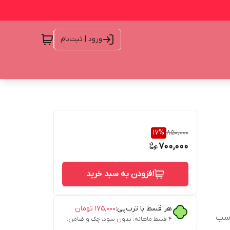
ورود | ثبت‌نام
17
%
850,000
700,000
افزودن به سبد خرید
هر قسط با ترب‌پی:
۱۷۵٬۰۰۰
تومان
ابل 5 امپر(مناسب
۴ قسط ماهانه. بدون سود، چک و ضامن.