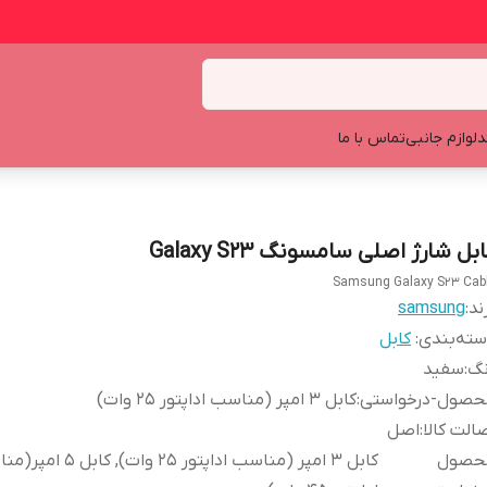
د
لوازم جانبی
تماس با ما
بل شارژ اصلی سامسونگ Galaxy S23
Samsung Galaxy S23 Cab
ند:
samsung
ته‌بندی
:
کابل
نگ
:
سفید
حصول-درخواستی
:
کابل 3 امپر (مناسب اداپتور 25 وات)
الت کالا
:
اصل
حصول
کابل 3 امپر (مناسب اداپتور 25 وات), ک