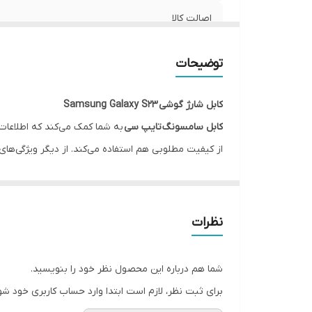
اصالت کالا
محصول درخواستی
توضیحات
کابل شارژ گوشی Samsung Galaxy S23
کابل سامسونگ تایپ سی
به شما کمک می‌کند که اطلاعات خ
از کیفیت مطلوبی هم استفاده می‌کند. از دیگر ویژگی‌های
نمی‌شود.
با
خرید کابل سامسونگ
Galaxy S23
می‌توانید از آن در ه
کیف و یا لباس قرار داد بدون اینکه فضای زیادی را اشغ
نظرات
جنس نرم، طول و وزن
کابل سامسونگ S23
مواردی است ک
کابل شارژر Type-C به Type-C سامسونگ گلکسی S23
هم
شما هم درباره این محصول نظر خود را بنویسید.
برای ثبت نظر، لازم است ابتدا وارد حساب کاربری خود شو