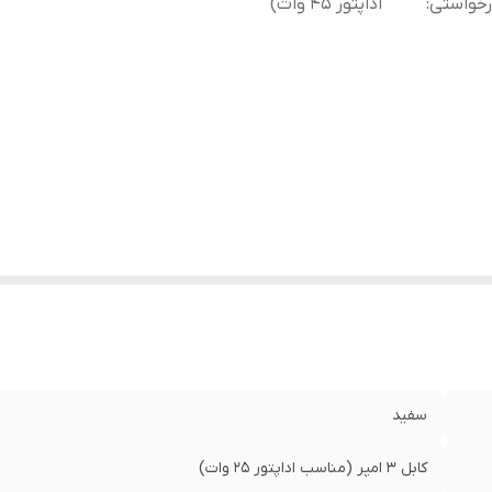
رخواستی
:
اداپتور 45 وات)
سفید
کابل 3 امپر (مناسب اداپتور 25 وات)