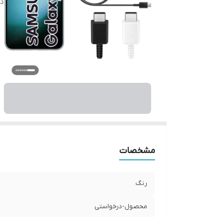
د
مشخصات
رنگ
محصول-درخواستی