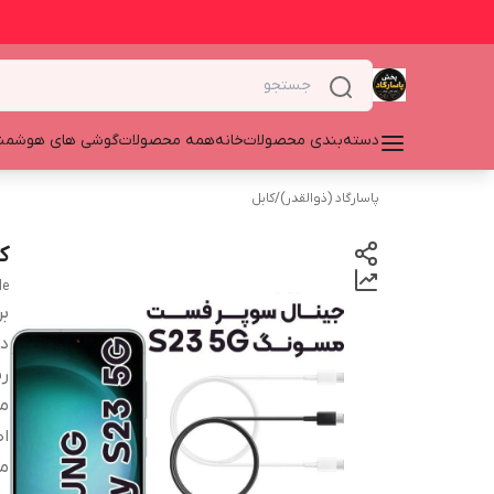
دسته‌بندی محصولات
خانه
همه محصولات
گوشی های هوشمن
پاسارگاد (ذوالقدر)
/
کابل
کا
le
بر
دس
ر
م
اص
م