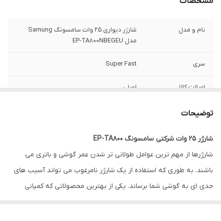
مشخصات
نام و مدل
شارژر دیواری 25 وات سامسونگ Samung
مدل EP-TA800NBEGEU
سری
Super Fast
اصالت کالا
اصلی
گارانتی شرکتی
1 سال
توضیحات
محافظ جریان و
دارد
شارژر ۲۵ وات شرکتی سامسونگ EP-TA800
ولتاژ
شارژرها از مهم ترین عوامل طولانی تر شدن عمر گوشی و باتری می
سازگار با
تمامی دستگاه های دیجیتال قابل حمل ۵ ولت
باشند. به طوری که استفاده از یک شارژر نامرغوب می تواند آسیب های
از جمله گوشی،تبلت، ساعت هوشمند، دوربین
جدی ای به گوشی شما برساند. یکی از بهترین محصولاتی که کمپانی
فیلم برداری و عکس برداری،mp۳،mp۴،GPS و
…
سامسونگ در کنار برخی از گوشی های خود عرضه کرده است، شارژرهای
شرکتی می باشند. این شارژرها از جریان و ولتاژ مطمئنی برای شارژ گوشی