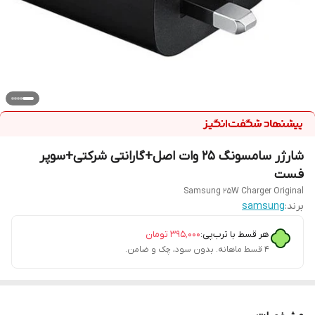
شارژر سامسونگ 25 وات اصل+گارانتی شرکتی+سوپر
فست
Samsung 25W Charger Original
برند:
samsung
هر قسط با ترب‌پی:
۳۹۵٬۰۰۰
تومان
۴ قسط ماهانه. بدون سود، چک و ضامن.