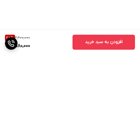
2,200,000
28
%
افزودن به سبد خرید
1,580,000
برگشت به بالا