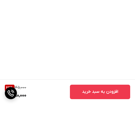
145,000
44
%
افزودن به سبد خرید
80,000