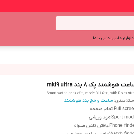
د
لوازم جانبی
تماس با ما
عت هوشمند پک 8 بند mk19 ultra
Smart watch pack of 4, model YH X999, with Rolex str
ته‌بندی
:
ساعت و مچ بند هوشمند
Full scre
:
تمام صفحه
Sport mod
:
مود ورزشی
Phone find
:
یافتن تلفن همراه