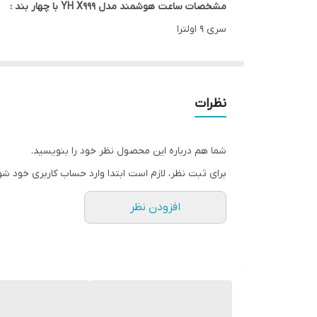
مشخصات ساعت هوشمند مدل YH X999 با چهار بند :
سری 9 اولترا
Step count
دارای چهار بند ( یکی فلزی و سه عدد سلیکونی)
Step watch
دارای شارژر وایرلس
کیفیت ساخت بالا
قابلیت اتصال به رسانه های اجتماعی دنیا
نظرات
دارای حسگرهای ضربان قلب، اکسیژن خون، قدم شمار و .
Music control
دارای اسپیکر و میکروفون برا مکالمه و پخش موزیک
شما هم درباره این محصول نظر خود را بنویسید.
دارای رنگ بندی، ارسال رندوم بر اساس موجودی
مدیریت تماس و پیامک
برای ثبت نظر، لازم است ابتدا وارد حساب کاربری خود شو
دارای ضمانت سلامت
Weather
افزودن نظر
Wireless charger
سنسور های پزشکی
هفت بند سیلیکونی ویک بند فلزی