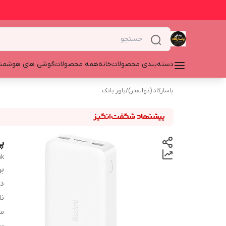
دسته‌بندی محصولات
خانه
همه محصولات
گوشی های هوشمن
پاسارگاد (ذوالقدر)
/
پاور بانک
پا
nk
بر
دس
نا
س