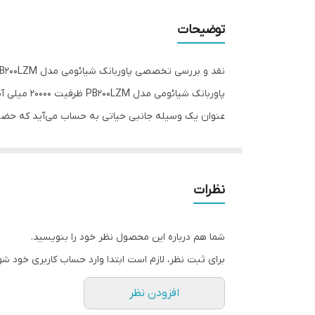
دا
اصالت کالا
شد
توضیحات
تک
وزن بسته بندی
حد
نقد و بررسی تخصصی پاوربانک شیائومی مدل PB200LZM ظرفیت 20000 میلی آمپر ساعت
شا
وزن خالص
پاوربانک ش
قا
عنوان یک وسیله جانبی حیاتی به حساب می‌آید که حضور 
مح
جنس بدنه
ام
خود هستید، قطعا پاوربانک برای شما یک نیاز ضروری خوا
ابعاد
قا
قا
نحوه میزان شارژ باتری
نظرات
سا
با
ظرفیت
اس
شما هم درباره این محصول نظر خود را بنویسید.
ظرفیت بر حسب وات ساعت
ام
برای ثبت نظر، لازم است ابتدا وارد حساب کاربری خود شو
نا
نوع باتری
افزودن نظر
گا