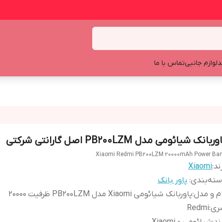
د
لوازم جانبی
تماس با ما
وربانک شیائومی مدل PB200LZM اصل گارانتی شرکتی
Xiaomi Redmi PB200LZM 20000mAh Power Ba
ند:
Xiaomi
ته‌بندی
:
پاور بانک
م و مدل
:
پاوربانک شیائومی Xiaomi مدل PB200LZM ظرفیت 20000
ری
:
Redmi