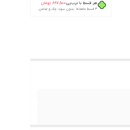
هر قسط با ترب‌پی:
۸۹۷٬۵۰۰
تومان
۴ قسط ماهانه. بدون سود، چک و ضامن.
(USB Type-A s
12V=1