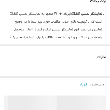
توضیحات
نمایشگر لمسی OLED:
ایرپاد WT-3 مجهز به نمایشگر لمسی OLED
است که با کیفیت بالای خود، اطلاعات مورد نیاز شما را به وضوح
نمایش می‌دهد. این نمایشگر لمسی امکان کنترل آسان موسیقی،
پاسخ‌دهی به تماس‌ها و مشاهده اعلانات را برای شما فراهم می‌کند.
کنترل آسان موسیقی:
با استفاده از این ایرپاد، شما می‌توانید به راحتی
موسیقی خود را کنترل کنید. پخش، توقف، تغییر آهنگ و تنظیم صدا،
نظرات
همه با لمس ساده‌ای بر روی نمایشگر لمسی انجام می‌شود.
نویز کنسلینگ هوشمند:
این ایرپاد با بهره‌گیری از تکنولوژی نویز
کنسلینگ هوشمند، صداهای مزاحم محیط را به حداقل می‌رساند و
دسته‌بندی
:
ایرپاد
تجربه‌ای بی‌نظیر از گوش دادن به موسیقی را برای شما فراهم می‌کند.
این ویژگی به خصوص در محیط‌های شلوغ و پر سر و صدا بسیار
کاربردی است.
کیس شارژ با نمایشگر دیجیتال:
کیس شارژ ایرپاد WT-3 دارای نمایشگر