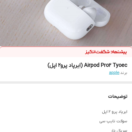
Airpod Pro2 Tyoec (ایرپاد پرو2 اپل)
برند:
apple
توضیحات
ایرپاد پرو 2 اپل
سوکت تایپ سی
سریال دار