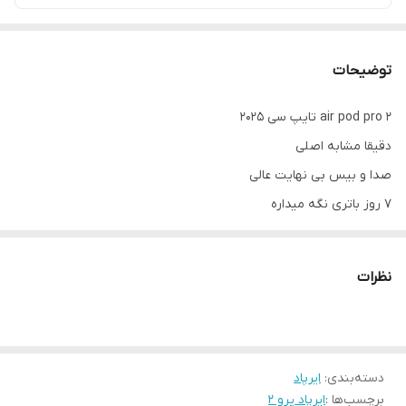
توضیحات
air pod pro 2 تایپ سی 2025
دقیقا مشابه اصلی
صدا و بیس بی نهایت عالی
۷ روز باتری نگه میداره
جدید ترین ساختار اپل
قابل استعلام داخل سایت اپل
نظرات
کنار دستگاه اپل به عنوان اصلی میشناسه
تایپ سی
اسپیکر باکس فعال
دسته‌بندی
:
ایرپاد
چند روز باتری نگه میداره
برچسب‌ها :
ایرپاد پرو ۲