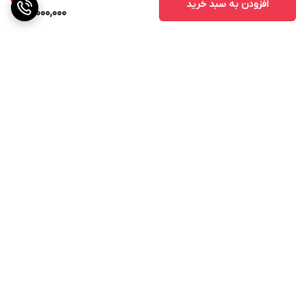
افزودن به سبد خرید
3,000,000
برگشت به بالا
ارسال ویژه
پشتیبانی از ساعت 11صبح الی
21شب