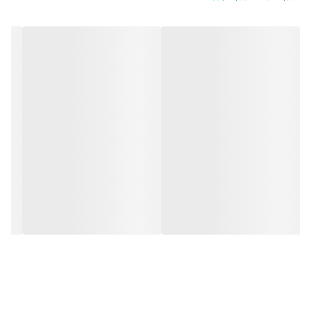
سنسنور نویز کنسلینگ داره
بلند گو باکس فعال
با خود ایرپاد میتونی صدا رو کم و زیاد کنی
۲سال گارانتی رسمی شرکتی رهاورد
کیفیت صدا عالی
کیفیت درجه ۱