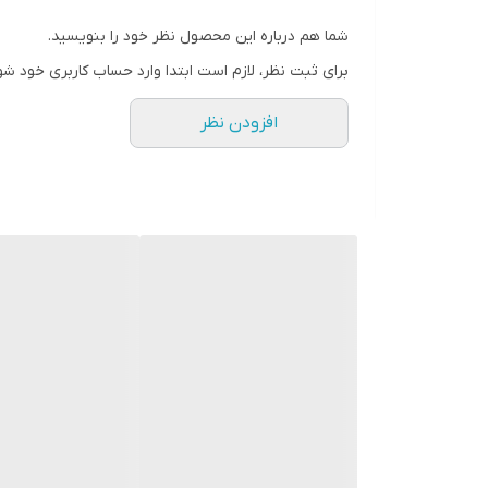
شما هم درباره این محصول نظر خود را بنویسید.
دکمه نارنجی رنگ در سمت چپ بدنه این ساعت تعبیه شد
برای ثبت نظر، لازم است ابتدا وارد حساب کاربری خود شو
مکالمه، در سمت چپ بدنه قرار دارد. همچنین می توان رو
افزودن نظر
نداشتن هیچگونه حاشیه اضافی میباشد. این اسمارت واچ از
موجود در بازار با سایز 42، 
و حسگرهای ورزشی از دیگر قابلیتهای این اسمارت واچ
قابلیت بسیار خوبی است که کاربران زیادی از آن استقبا
iOS)، ماشین حساب، نمایش آب و هوا، کنترل کننده ع