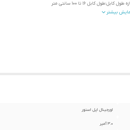
زه طول کابل
:
طول کابل ۱۶ تا ۱۰۰ سانتی متر
کان انتقال اطلاعات
:
دارد
مایش بیشتر
زگار با گوشی های
:
ایفون 11 الی 16 پرو مکس
رانتی شرکتی
:
یک سال
تعلام اصالت با دستگاه jc
:
دارد
ست شارژ
:
دارد
اورجینال اپل استور
۳.۰ آمپر