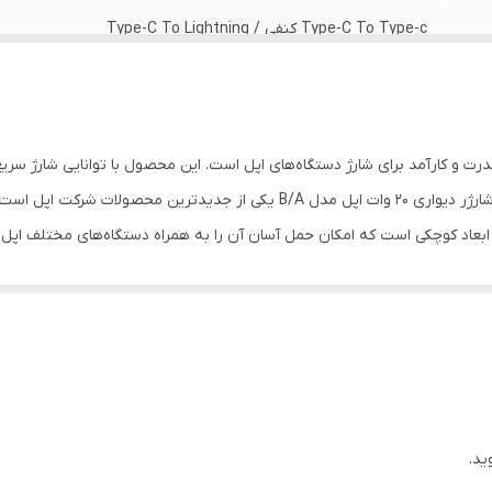
Type-C To Type-c کنفی / Type-C To Lightning
طول کابل ۱۶ تا ۱۰۰ سانتی متر
دارد
ل B/A یکی از اداپتورهای پرقدرت و کارآمد برای شارژ دستگاه‌های اپل است. این محصول با توانایی 
ایفون 11 الی 16 پرو مکس
کاربران ایفون و دیگر دستگاه‌های اپل محسوب می‌شود. شارژر دیواری 20 وات اپل مدل 
یک سال
می‌کند. بنابراین، کاربران می‌توانند به‌سرعت دستگاه‌های خود را شارژ کرده و از 
دارد
 شارژر مناسب برای استفاده با تمامی دستگاه‌های اپل مانند آیفون، آیپد و ایرپاد 
یک محصول چندمنظوره و کارآمد برای تمامی دستگاه‌های خود بهره‌مند شوند. شارژر ۲۰ وات
دارد
گاه را در مدت ۳۰ دقیقه شارژ می‌کند، که این امر نسبت به بسیاری از مدل‌های دیگر مزایای آن به
مدل‌های دیگر بیشتر است و ممکن است برخی از کاربران ترجیح 
به دلیل قابلیت شارژ سریع و کارایی بالا، برای کاربرانی بسیار مناسب است که ب
ید.
یع نیازی نداشته باشد، ممکن است به دیگر مدل‌های اداپتورها متمایل شود.