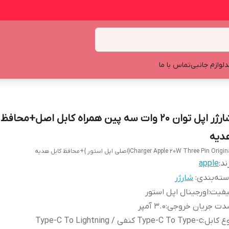
د
لوازم جانبی
تماس با ما
شارژر اپل توان 20 وات سه پین همراه کابل اصل+محاف
دیه
Charger Apple 20W Three Pin Origi{اصلی اپل استور }+محافظ کابل هدیه
ند:
apple
ته‌بندی
:
شارژر
یفیت
:
اورجینال اپل استور
دت جریان خروجی
:
۳.۰ آمپر
ع کابل
:
Type-C To Type-c کنفی / Type-C To Lightning