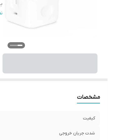
با
ام
ن
سا
گا
اس
ف
مشخصات
کیفیت
شدت جریان خروجی