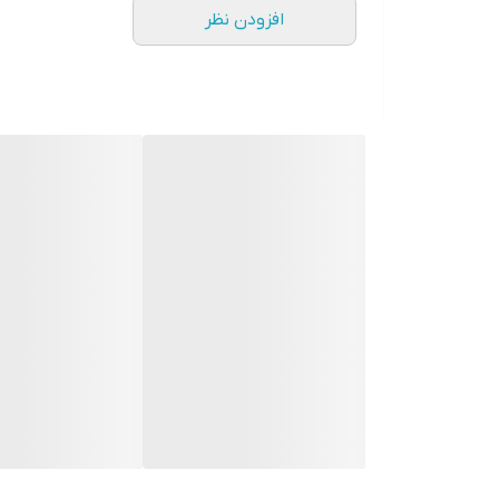
افزودن نظر
شارژر اصلی اپل 20 وات | مناسب برای ایفون 11 الی 17 پرو مکس
توان خروجی: 20 وات
درگاه خروجی: USB-C
قابلیت شارژ سریع
محافظ باتری در برابر داغ شدن و نوسانات برق
مناسب برای: 13 نرمال-13 پرو -پرو مکس و تمامی مدل‌های پشتیبانی‌شده توسط شارژ سریع اپل
گارانتی شرکتی یک ساله
تست دستگاه jC
استعلام اصالتش