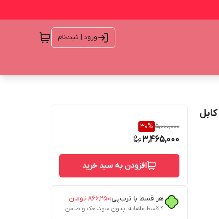
ورود | ثبت‌نام
ظ کابل
30
%
5,000,000
3,465,000
افزودن به سبد خرید
هر قسط با ترب‌پی:
۸۶۶٬۲۵۰
تومان
۴ قسط ماهانه. بدون سود، چک و ضامن.