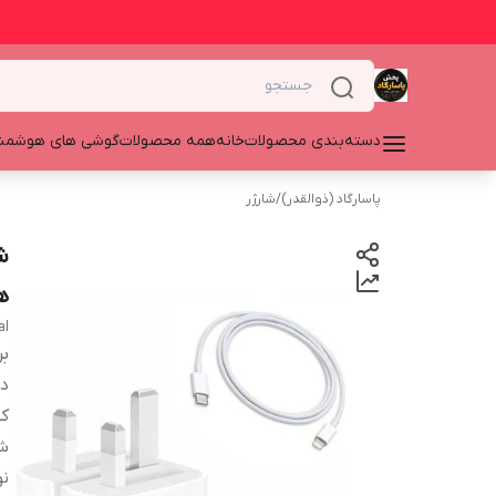
دسته‌بندی محصولات
خانه
همه محصولات
گوشی های هوشمن
پاسارگاد (ذوالقدر)
/
شارژر
ه
nal
بر
دس
ک
ش
نو