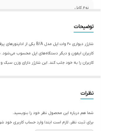
نوع کابل
بازه طول کابل
توضیحات
امکان انتقال اطلاعات
شارژر دیواری 20 وات اپل مد
سازگار با گوشی های
گارانتی شرکتی
شارژ سریع و بهره‌وری بالا را برای دستگاه‌های اپل فراهم 
استعلام اصالت با دستگاه jc
که به دنبال یک شارژر با کیفیت و عمل‌کرد بالا هستند. این
فست شارژ
نظرات
تا ۵۰ درصد باتری دست
شما هم درباره این محصول نظر خود را بنویسید.
می‌گیرد. عملکرد این شارژر در مقایسه با دیگر اداپتورها 
برای ثبت نظر، لازم است ابتدا وارد حساب کاربری خود شو
اگر کاربر نیاز به یک شارژر ارزان‌تر باشد و به شارژ سر