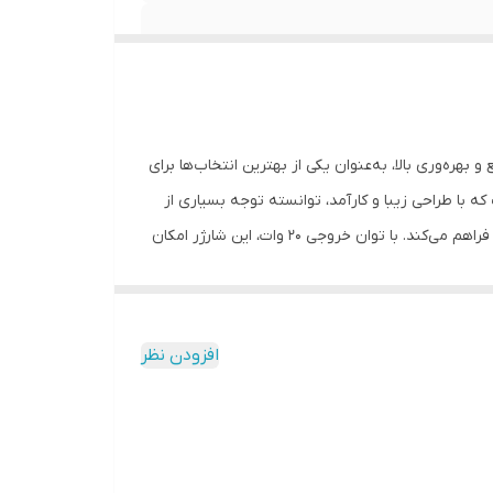
شارژ سریع و بهره‌وری بالا، به‌عنوان یکی از بهترین انتخاب‌ها برای
B/A یکی از جدیدترین محصولات شرکت اپل است که با طراحی زیبا و کارآمد، توانسته توجه بسیاری از
کاربران را به خود جلب کند. این شارژر دارای وزن سبک و ابعاد کوچکی است که امکان حمل آسان آن را به همراه دستگاه‌های مختلف اپل فراهم می‌کند. با توان خروجی ۲۰ وات، این شارژر امکان
آن‌ها استفاده کنند. این ویژگی مناسبی برای افرادی است
است. بنابراین، کاربران می‌توانند با خرید این شارژر، از
 اپل با قابلیت شارژ سریع به‌عنوان یکی از مزایای اصلی آن مطرح می‌شود. این شارژر به‌طور متوسط
افزودن نظر
‌شمار می‌آید. از طرفی، عیب این شارژر این است که قیمت آن نسبت به
دهند از یک شارژر ارزانتر استفاده کنند. شارژر ۲۰ وات اپل به‌طور کلی برای شارژ دستگاه‌های همراه اپل مورد استفاده قرار
ه دنبال شارژ سریع دستگاه‌های خود هستند. از طرف دیگر،