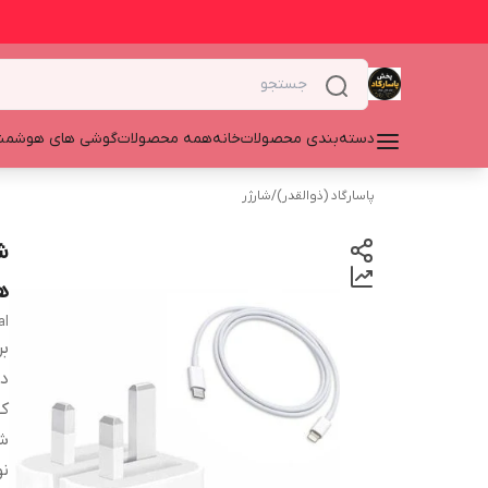
دسته‌بندی محصولات
خانه
همه محصولات
گوشی های هوشمن
پاسارگاد (ذوالقدر)
/
شارژر
ه
nal
بر
دس
ک
ش
نو