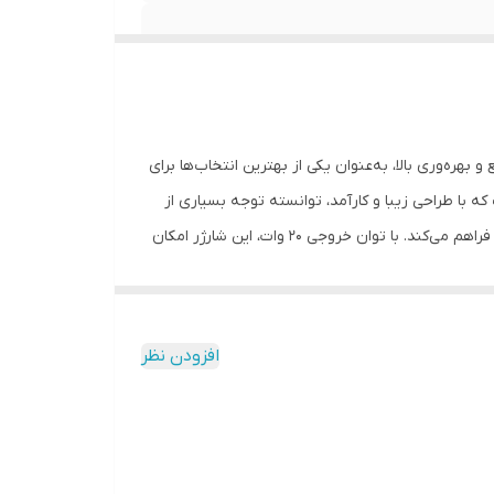
شارژ سریع و بهره‌وری بالا، به‌عنوان یکی از بهترین انتخاب‌ها برای
B/A یکی از جدیدترین محصولات شرکت اپل است که با طراحی زیبا و کارآمد، توانسته توجه بسیاری از
کاربران را به خود جلب کند. این شارژر دارای وزن سبک و ابعاد کوچکی است که امکان حمل آسان آن را به همراه دستگاه‌های مختلف اپل فراهم می‌کند. با توان خروجی ۲۰ وات، این شارژر امکان
آن‌ها استفاده کنند. این ویژگی مناسبی برای افرادی است
است. بنابراین، کاربران می‌توانند با خرید این شارژر، از
 اپل با قابلیت شارژ سریع به‌عنوان یکی از مزایای اصلی آن مطرح می‌شود. این شارژر به‌طور متوسط
افزودن نظر
‌شمار می‌آید. از طرفی، عیب این شارژر این است که قیمت آن نسبت به
دهند از یک شارژر ارزانتر استفاده کنند. شارژر ۲۰ وات اپل به‌طور کلی برای شارژ دستگاه‌های همراه اپل مورد استفاده قرار
ه دنبال شارژ سریع دستگاه‌های خود هستند. از طرف دیگر،