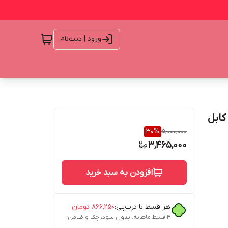
ورود | ثبت‌نام
ظ کابل
30
%
5,000,000
3,465,000
افزودن به سبد خرید
هر قسط با ترب‌پی:
۸۶۶٬۲۵۰
تومان
۴ قسط ماهانه. بدون سود، چک و ضامن.