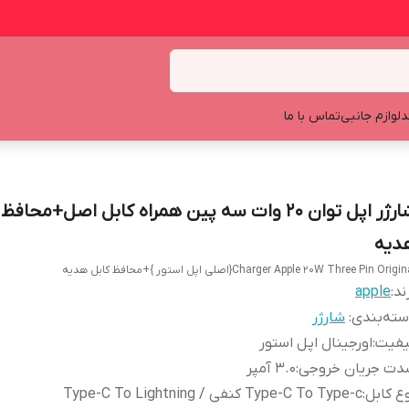
د
لوازم جانبی
تماس با ما
شارژر اپل توان 20 وات سه پین همراه کابل اصل+محاف
دیه
Charger Apple 20W Three Pin Origi{اصلی اپل استور }+محافظ کابل هدیه
ند:
apple
ته‌بندی
:
شارژر
یفیت
:
اورجینال اپل استور
دت جریان خروجی
:
۳.۰ آمپر
ع کابل
:
Type-C To Type-c کنفی / Type-C To Lightning