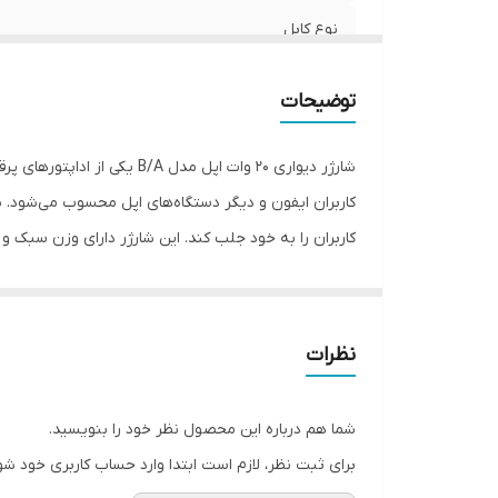
نوع کابل
بازه طول کابل
توضیحات
امکان انتقال اطلاعات
شارژر دیواری 20 وات اپل مد
سازگار با گوشی های
گارانتی شرکتی
شارژ سریع و بهره‌وری بالا را برای دستگاه‌های اپل فراهم 
استعلام اصالت با دستگاه jc
که به دنبال یک شارژر با کیفیت و عمل‌کرد بالا هستند. این
فست شارژ
نظرات
تا ۵۰ درصد باتری دست
شما هم درباره این محصول نظر خود را بنویسید.
می‌گیرد. عملکرد این شارژر در مقایسه با دیگر اداپتورها 
برای ثبت نظر، لازم است ابتدا وارد حساب کاربری خود شو
اگر کاربر نیاز به یک شارژر ارزان‌تر باشد و به شارژ سر