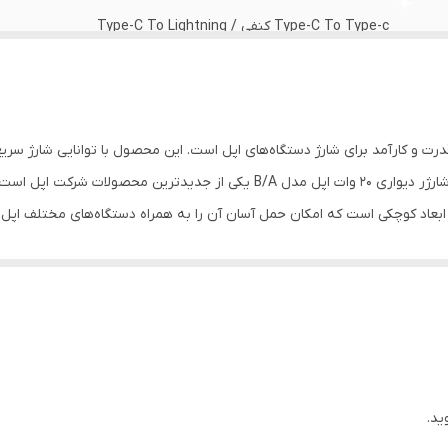
Type-C To Type-c کنفی / Type-C To Lightning
طول کابل ۱۶ تا ۱۰۰ سانتی متر
دارد
ل B/A یکی از اداپتورهای پرقدرت و کارآمد برای شارژ دستگاه‌های اپل است. این محصول با توانایی 
ایفون 11 الی 16 پرو مکس
کاربران ایفون و دیگر دستگاه‌های اپل محسوب می‌شود. شارژر دیواری 20 وات اپل مدل 
یک سال
می‌کند. بنابراین، کاربران می‌توانند به‌سرعت دستگاه‌های خود را شارژ کرده و از 
دارد
 شارژر مناسب برای استفاده با تمامی دستگاه‌های اپل مانند آیفون، آیپد و ایرپاد 
یک محصول چندمنظوره و کارآمد برای تمامی دستگاه‌های خود بهره‌مند شوند. شارژر ۲۰ وات
دارد
گاه را در مدت ۳۰ دقیقه شارژ می‌کند، که این امر نسبت به بسیاری از مدل‌های دیگر مزایای آن به
مدل‌های دیگر بیشتر است و ممکن است برخی از کاربران ترجیح 
به دلیل قابلیت شارژ سریع و کارایی بالا، برای کاربرانی بسیار مناسب است که ب
ید.
یع نیازی نداشته باشد، ممکن است به دیگر مدل‌های اداپتورها متمایل شود.