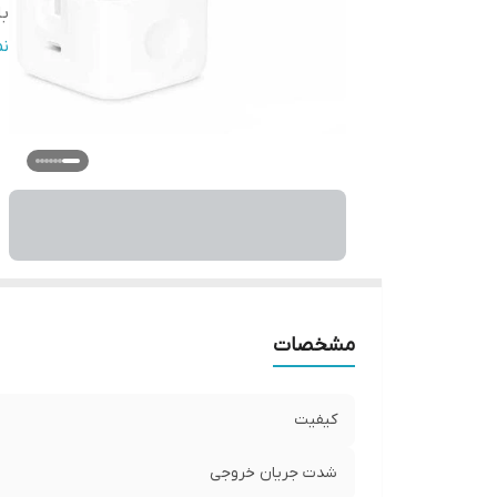
با
ام
ن
سا
گا
اس
ف
مشخصات
کیفیت
شدت جریان خروجی