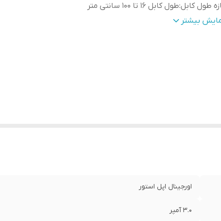
زه طول کابل
:
طول کابل ۱۶ تا ۱۰۰ سانتی متر
کان انتقال اطلاعات
:
دارد
مایش بیشتر
زگار با گوشی های
:
ایفون 11 الی 16 پرو مکس
رانتی شرکتی
:
یک سال
تعلام اصالت با دستگاه jc
:
دارد
ست شارژ
:
دارد
اورجینال اپل استور
۳.۰ آمپر