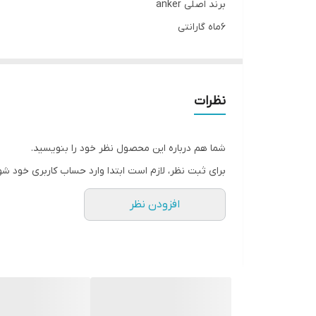
برند اصلی anker
6ماه گارانتی
کنفی
🟫
فست
🟫
دیتا
🟫
نظرات
پک دار
🟫
مناسب برای آیفون و اندروید
شما هم درباره این محصول نظر خود را بنویسید.
برای تمامی مدل های گوشی (usb به ایفون -usb به تایپ سی -2 سر تایپ سی - تایپ سی به ایفون }
برای ثبت نظر، لازم است ابتدا وارد حساب کاربری خود شو
نیاز همه میشه
افزودن نظر