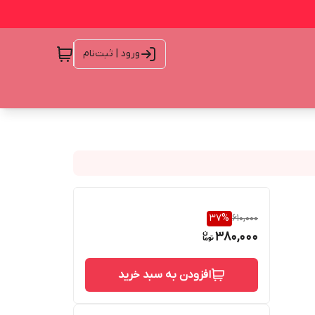
ورود | ثبت‌نام
37
%
610,000
380,000
افزودن به سبد خرید