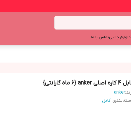
د
لوازم جانبی
تماس با ما
اره اصلی anker {6 ماه گارانتی}
ند:
anker
ته‌بندی
:
کابل