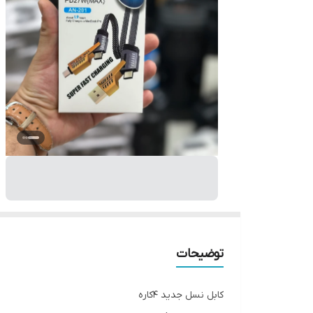
توضیحات
کابل نسل جدید ۴کاره