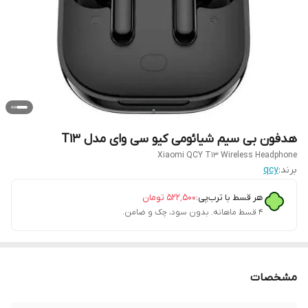
هدفون بی سیم شیائومی کیو سی وای مدل T13
Xiaomi QCY T13 Wireless Headphone
برند:
qcy
هر قسط با ترب‌پی:
۵۲۲٬۵۰۰
تومان
۴ قسط ماهانه. بدون سود، چک و ضامن.
مشخصات