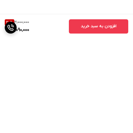
نوع باتری
لیتیوم - یون
ظرفیت باتری
3,000,000
30
%
افزودن به سبد خرید
2,090,000
باکس شارژ: 380 میلی آمپر
زمان مورد نیاز برای شارژ
2 ساعت
میزان شارژدهی در حالت پخش
ایرپاد: ۸ ساعت, |, با باکس شارژ: 40 ساعت
میزان شارژدهی در حالت استندبای
80 ساعت
برگشت به بالا
نشانگر میزان شارژ
هشدار نداشتن شارژ از طریق تغییر رنگ نشانگر LED
توضیحات کنترل کننده
موسیقی بعدی: نگه داشتن کلید ایرپاد راست به مدت 3 ثانیه ، موسیقی