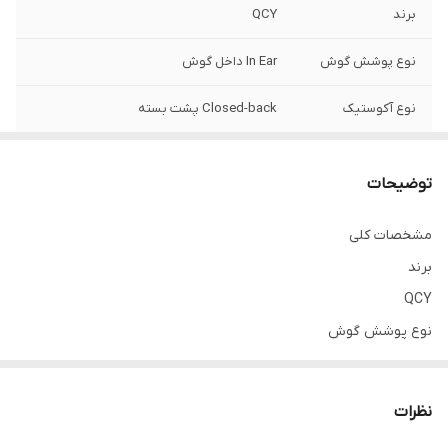
برند
QCY
نوع پوشش گوش
In Ear داخل گوش
نوع آکوستیک
Closed-back پشت بسته
وزن
باکس شارژ: 37 گرم, |, هر ایرپاد: 4 گرم, |, کل:
43 گرم
توضیحات
ابعاد(عرض*طول)
باکس شارژ: 54*54 میلی متر, |, ایرپاد: 29 میلی
مشخصات کلی
متر ساقه
برند
ضخامت
باکس شارژ: 28 میلی متر, |, ایرپاد: 24 میلی متر
QCY
نوع پوشش گوش
In Ear داخل گوش
نوع آکوستیک
نظرات
Closed-back پشت بسته