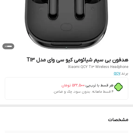
هدفون بی سیم شیائومی کیو سی وای مدل T13
Xiaomi QCY T13 Wireless Headphone
برند:
qcy
هر قسط با ترب‌پی:
۵۲۲٬۵۰۰
تومان
۴ قسط ماهانه. بدون سود، چک و ضامن.
مشخصات