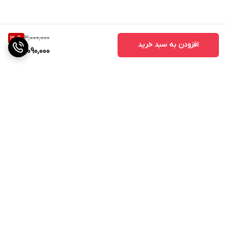
نوع باتری
لیتیوم - یون
ظرفیت باتری
3,000,000
30
%
افزودن به سبد خرید
2,090,000
باکس شارژ: 380 میلی آمپر
زمان مورد نیاز برای شارژ
2 ساعت
میزان شارژدهی در حالت پخش
ایرپاد: ۸ ساعت, |, با باکس شارژ: 40 ساعت
میزان شارژدهی در حالت استندبای
80 ساعت
برگشت به بالا
نشانگر میزان شارژ
هشدار نداشتن شارژ از طریق تغییر رنگ نشانگر LED
توضیحات کنترل کننده
موسیقی بعدی: نگه داشتن کلید ایرپاد راست به مدت 3 ثانیه ، موسیقی