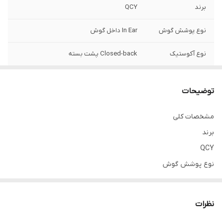
برند
QCY
نوع پوشش گوش
In Ear داخل گوش
نوع آکوستیک
Closed-back پشت بسته
وزن
باکس شارژ: 37 گرم, |, هر ایرپاد: 4 گرم, |, کل:
43 گرم
توضیحات
ابعاد(عرض*طول)
باکس شارژ: 54*54 میلی متر, |, ایرپاد: 29 میلی
مشخصات کلی
متر ساقه
برند
ضخامت
باکس شارژ: 28 میلی متر, |, ایرپاد: 24 میلی متر
QCY
نوع پوشش گوش
In Ear داخل گوش
نوع آکوستیک
نظرات
Closed-back پشت بسته