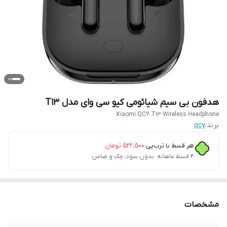
هدفون بی سیم شیائومی کیو سی وای مدل T13
Xiaomi QCY T13 Wireless Headphone
برند:
qcy
هر قسط با ترب‌پی:
۵۲۲٬۵۰۰
تومان
۴ قسط ماهانه. بدون سود، چک و ضامن.
مشخصات