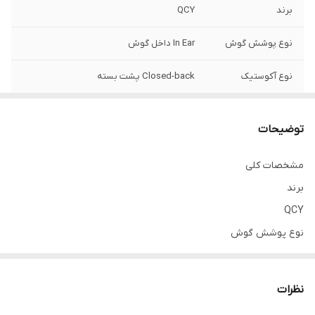
برند
QCY
نوع پوشش گوش
In Ear داخل گوش
نوع آکوستیک
Closed-back پشت بسته
وزن
باکس شارژ: 37 گرم, |, هر ایرپاد: 4 گرم, |, کل:
43 گرم
توضیحات
ابعاد(عرض*طول)
باکس شارژ: 54*54 میلی متر, |, ایرپاد: 29 میلی
مشخصات کلی
متر ساقه
برند
ضخامت
باکس شارژ: 28 میلی متر, |, ایرپاد: 24 میلی متر
QCY
نوع پوشش گوش
In Ear داخل گوش
نوع آکوستیک
نظرات
Closed-back پشت بسته