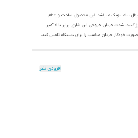
Travel Adapter Super Fast 45W Type-C (EP-T) شارژر 100 درصد اصلی و اورجینال سامسونگ میباشد. این محصول ساخت ویتنام
میباشد. این شارژر دیواری دارای فناوری PD 3.0 است که با استفاده از آن می توانید دستگاه خود را با سرعت بیشتر و با توان 45 وات شارژ کنید. شدت جریان خروجی این شارژر برابر با 5 آمپر
صورت خودکار جریان مناسب را برای دستگاه تامین کند.
درگاه خروجی این محصول هم از نوع USB-C است. البته همراه با این شارژر یک کابل تبدیل USB-C به USBc هم ارائه می‌شود. این شارژر سایر محصولات و موبایل های سری 2019 به بالا و
افزودن نظر