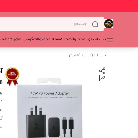
دسته‌بندی محصولات
خانه
همه محصولات
گوشی های هوشمن
پاسارگاد (ذوالقدر)
/
شارژر
T4511
بر
دس
اص
گا
س