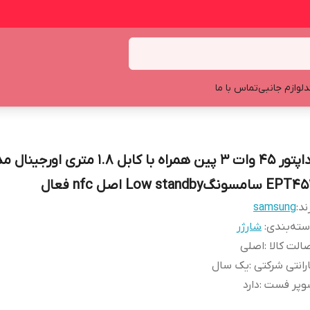
د
لوازم جانبی
تماس با ما
آداپتور 45 وات 3 پین همراه با کابل ۱.۸ متری اورجین
EP سامسونگLow standby اصل nfc فعال
ند:
samsung
ته‌بندی
:
شارژر
الت کالا
:
اصلی
رانتی شرکتی
:
یک سال
وپر فست
:
دارد