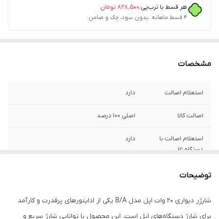
هر قسط با ترب‌پی:
۸۲۸٬۵۰۰
تومان
۴ قسط ماهانه. بدون سود، چک و ضامن.
مشخصات
استعلام اصالت
دارد
اصالت کالا
اصلی 100 درصد
استعلام اصالت با
دارد
دستگاه jc
گارانتی شرکتی
یک سال
توضیحات
فست شارژ
دارد
شارژر دیواری 20 وات اپل مدل B/A یکی از اداپتورهای پرقدرت و کارآمد
برای شارژ دستگاه‌های اپل است. این محصول با توانایی شارژ سریع و
مدل
B/A