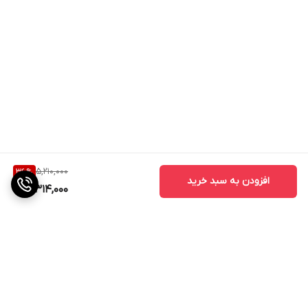
5,210,000
36
%
افزودن به سبد خرید
3,314,000