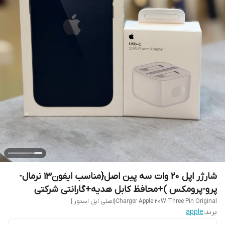
شارژر اپل 20 وات سه پین اصل{مناسب ایفون13 نرمال-
پرو-پرومکس )+محافظ کابل هدیه+گارانتی شرکتی
Charger Apple 20W Three Pin Original{اصلی اپل استور }
برند:
apple