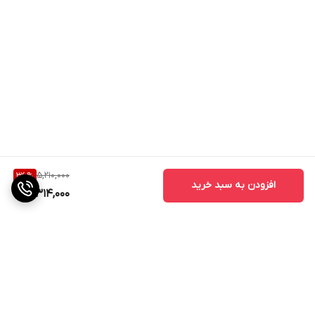
5,210,000
36
%
افزودن به سبد خرید
3,314,000