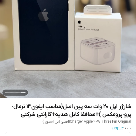
شارژر اپل 20 وات سه پین اصل{مناسب ایفون13 نرمال-
پرو-پرومکس )+محافظ کابل هدیه+گارانتی شرکتی
Charger Apple 20W Three Pin Original{اصلی اپل استور }
برند:
apple