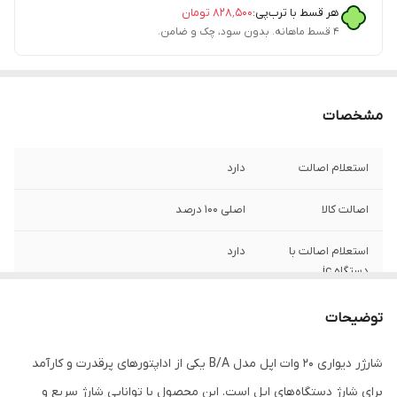
هر قسط با ترب‌پی:
۸۲۸٬۵۰۰
تومان
۴ قسط ماهانه. بدون سود، چک و ضامن.
مشخصات
استعلام اصالت
دارد
اصالت کالا
اصلی 100 درصد
استعلام اصالت با
دارد
دستگاه jc
گارانتی شرکتی
یک سال
توضیحات
فست شارژ
دارد
شارژر دیواری 20 وات اپل مدل B/A یکی از اداپتورهای پرقدرت و کارآمد
برای شارژ دستگاه‌های اپل است. این محصول با توانایی شارژ سریع و
مدل
B/A