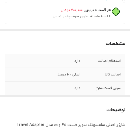
هر قسط با ترب‌پی:
۷۰۰٬۰۰۰
تومان
۴ قسط ماهانه. بدون سود، چک و ضامن.
مشخصات
استعلام اصالت
دارد
اصالت کالا
اصلی 100 درصد
سوپر فست شارژ
دارد
گارانتی شرکتی
یک سال
توضیحات
ویژگی‌های خاص
ساخت ویتنام کاملا اصلی و اورجینال دارای
گواهی CE امکان شارژ کردن سریع‌ تر موبایل با
شارژر اصلی سامسونگ سوپر فست 45 وات مدل Travel Adapter
سوپر فست شارژ، شارژ ایمن (MultiProtect)،