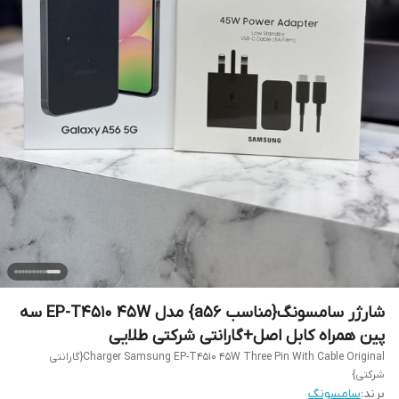
شارژر سامسونگ{مناسب a56} مدل EP-T4510 45W سه
پین همراه کابل اصل+گارانتی شرکتی طلایی
Charger Samsung EP-T4510 45W Three Pin With Cable Original{گارانتی
شرکتی}
برند:
سامسونگ